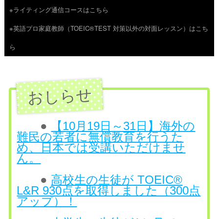
※ライティング通信コースはこちら
ツ
※英語プロ家庭教師（TOEIC®TEST 対策以外の対面レッスン）はこち
へ
ら
ス
キ
ッ
プ
●
【10月19日～31日】海外の
難民の若者に無償教育を行うた
め、日本では受講いただけませ
ん。
●
高校生の生徒が TOEIC®
L&R 930点を取得しました（300点
アップ）！