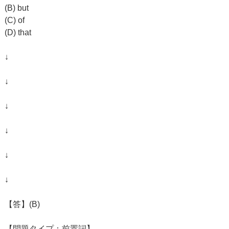
(B) but
(C) of
(D) that
↓
↓
↓
↓
↓
↓
【答】(B)
【問題タイプ：前置詞】