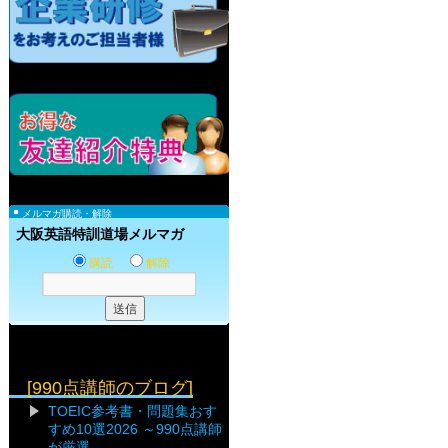
メルマガ購読・解除
大阪英語特訓道場メルマガ
購読
解除
[990点講師のブログ]
TOEIC参考書・問題集おす
すめ10選2026 ～990点講師
が厳選