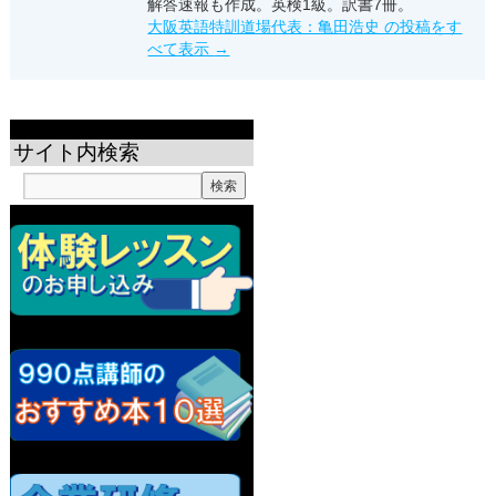
解答速報も作成。英検1級。訳書7冊。
大阪英語特訓道場代表：亀田浩史 の投稿をす
べて表示
→
サイト内検索