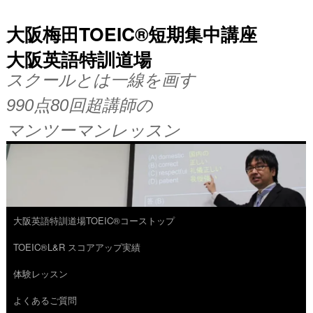
大阪梅田TOEIC®短期集中講座
大阪英語特訓道場
スクールとは一線を画す
990点80回超講師の
マンツーマンレッスン
大阪英語特訓道場TOEIC®コーストップ
コ
TOEIC®L&R スコアアップ実績
ン
体験レッスン
テ
よくあるご質問
ン