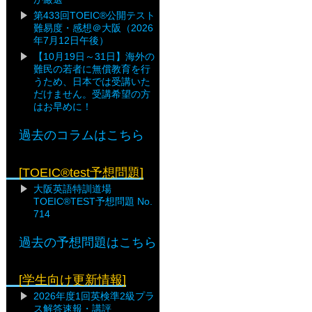
第433回TOEIC®公開テスト
難易度・感想＠大阪（2026
年7月12日午後）
【10月19日～31日】海外の
難民の若者に無償教育を行
うため、日本では受講いた
だけません。受講希望の方
はお早めに！
過去のコラムはこちら
[TOEIC®test予想問題]
大阪英語特訓道場
TOEIC®TEST予想問題 No.
714
過去の予想問題はこちら
[学生向け更新情報]
2026年度1回英検準2級プラ
ス解答速報・講評