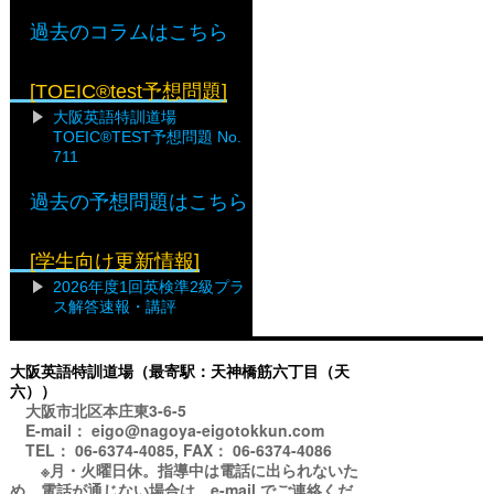
過去のコラムはこちら
[TOEIC®test予想問題]
大阪英語特訓道場
TOEIC®TEST予想問題 No.
711
過去の予想問題はこちら
[学生向け更新情報]
2026年度1回英検準2級プラ
ス解答速報・講評
大阪英語特訓道場（最寄駅：天神橋筋六丁目（天
六））
大阪市北区本庄東3-6-5
E-mail： eigo@nagoya-eigotokkun.com
TEL： 06-6374-4085, FAX： 06-6374-4086
※月・火曜日休。指導中は電話に出られないた
め、電話が通じない場合は、e-mail でご連絡くだ