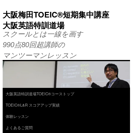
大阪梅田TOEIC®短期集中講座
大阪英語特訓道場
スクールとは一線を画す
990点80回超講師の
マンツーマンレッスン
大阪英語特訓道場TOEIC®コーストップ
コ
TOEIC®L&R スコアアップ実績
ン
体験レッスン
テ
よくあるご質問
ン