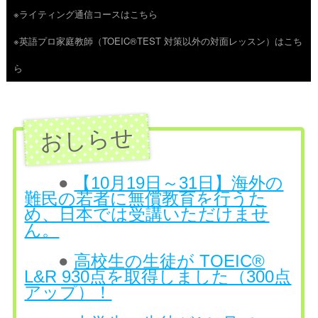
※ライティング通信コースはこちら
ツ
※英語プロ家庭教師（TOEIC®TEST 対策以外の対面レッスン）はこち
へ
ら
ス
キ
ッ
プ
●
【10月19日～31日】海外の
難民の若者に無償教育を行うた
め、日本では受講いただけませ
ん。
●
高校生の生徒が TOEIC®
L&R 930点を取得しました（300点
アップ）！