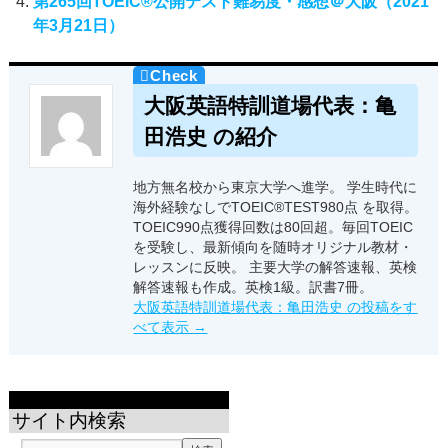
第265回TOEIC®公開テスト難易度・感想＠大阪（2021
年3月21日）
大阪英語特訓道場代表：亀
田浩史 の紹介
地方無名校から東京大学へ進学。 学生時代に
海外経験なしでTOEIC®TEST980点 を取得。
TOEIC990点獲得回数は80回超。毎回TOEIC
を受験し、最新傾向を随時オリジナル教材・
レッスンに反映。 主要大学の解答速報、英検
解答速報も作成。英検1級。訳書7冊。
大阪英語特訓道場代表：亀田浩史 の投稿をす
べて表示
→
サイト内検索