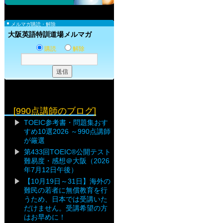
メルマガ購読・解除
大阪英語特訓道場メルマガ
購読
解除
[990点講師のブログ]
TOEIC参考書・問題集おす
すめ10選2026 ～990点講師
が厳選
第433回TOEIC®公開テスト
難易度・感想＠大阪（2026
年7月12日午後）
【10月19日～31日】海外の
難民の若者に無償教育を行
うため、日本では受講いた
だけません。受講希望の方
はお早めに！