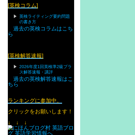
[英検コラム]
英検ライティング要約問題
の書き方
過去の英検コラムはこち
ら
[英検解答速報]
2026年度1回英検準2級プラ
ス解答速報・講評
過去の英検解答速報はこ
ちら
ランキングに参加中。
クリックをお願いします！
↓ ↓ ↓