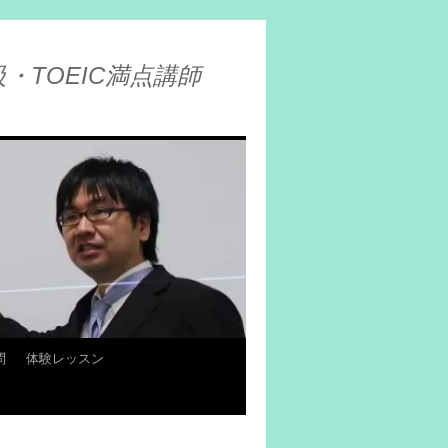
・TOEIC満点講師
問
体験レッスン