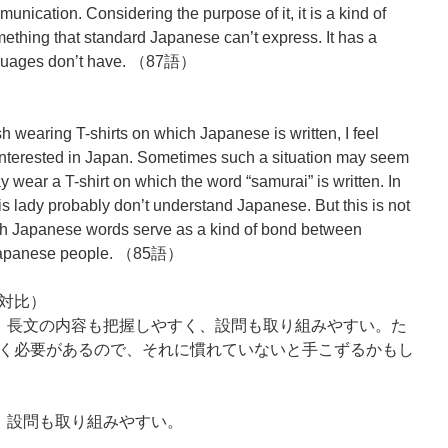
mmunication. Considering the purpose of it, it is a kind of
ething that standard Japanese can’t express. It has a
languages don’t have. （87語）
sh wearing T-shirts on which Japanese is written, I feel
 interested in Japan. Sometimes such a situation may seem
 wear a T-shirt on which the word “samurai” is written. In
this lady probably don’t understand Japanese. But this is not
with Japanese words serve as a kind of bond between
 Japanese people. （85語）
対比）
。長文の内容も把握しやすく、設問も取り組みやすい。た
く必要があるので、それに慣れていないと手こずるかもし
。設問も取り組みやすい。