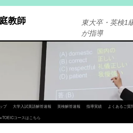
庭教師
東大卒・英検1級
が指導
ップ
大学入試英語解答速報
英検解答速報
指導実績
よくあるご質
※TOEICコースはこちら