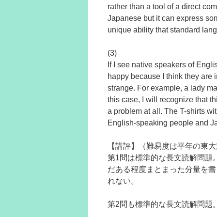
rather than a tool of a direct co
Japanese but it can express som
unique ability that standard 
(3)
If I see native speakers of Engli
happy because I think they are
strange. For example, a lady may
this case, I will recognize that 
a problem at all. The T-shirts 
English-speaking people and
【講評】（難易度は平年の東大
第1問は標準的な長文読解問題
だある程度まとまった分量を書
れない。
第2問も標準的な長文読解問題