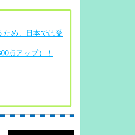
行うため、日本では受
（300点アップ）！