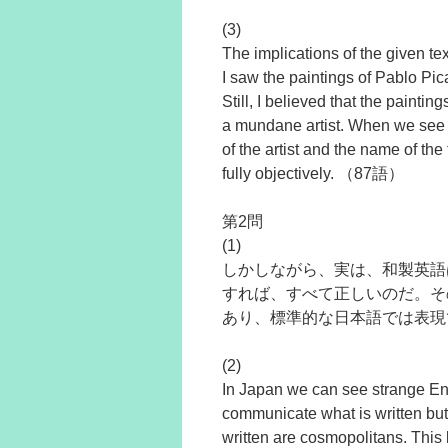
(3)
The implications of the given te
I saw the paintings of Pablo Picas
Still, I believed that the paint
a mundane artist. When we see 
of the artist and the name of the 
fully objectively. （87語）
第2問
(1)
しかしながら、実は、和製英語
すれば、すべて正しいのだ。そ
あり、標準的な日本語では表現
(2)
In Japan we can see strange Eng
communicate what is written but
written are cosmopolitans. This k