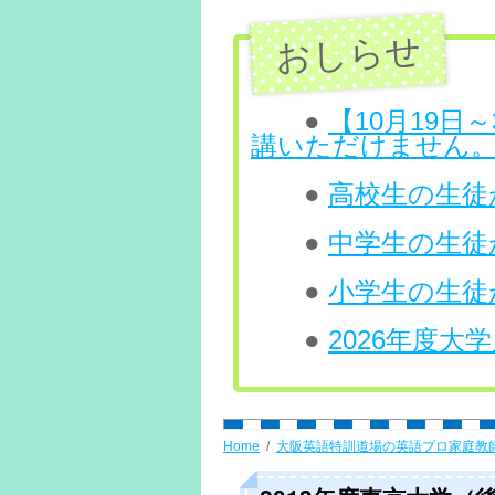
ン
ツ
へ
●
【10月19
講いただけません
ス
●
高校生の生徒が
キ
ッ
●
中学生の生徒
プ
●
小学生の生徒
●
2026年度
Home
大阪英語特訓道場の英語プロ家庭教