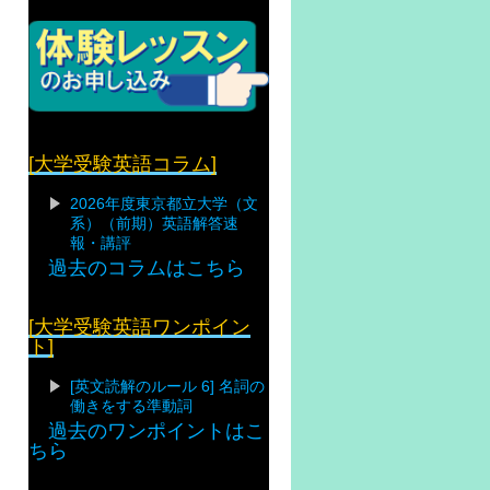
[大学受験英語コラム]
2026年度東京都立大学（文
系）（前期）英語解答速
報・講評
過去のコラムはこちら
[大学受験英語ワンポイン
ト]
[英文読解のルール 6] 名詞の
働きをする準動詞
過去のワンポイントはこ
ちら