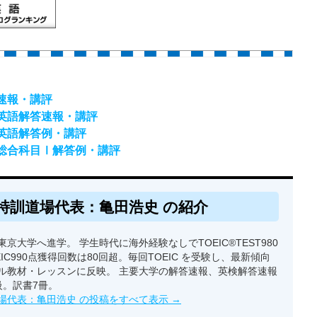
答速報・講評
）英語解答速報・講評
）英語解答例・講評
）総合科目Ⅰ解答例・講評
特訓道場代表：亀田浩史 の紹介
京大学へ進学。 学生時代に海外経験なしでTOEIC®TEST980
EIC990点獲得回数は80回超。毎回TOEIC を受験し、最新傾向
ル教材・レッスンに反映。 主要大学の解答速報、英検解答速報
級。訳書7冊。
場代表：亀田浩史 の投稿をすべて表示
→