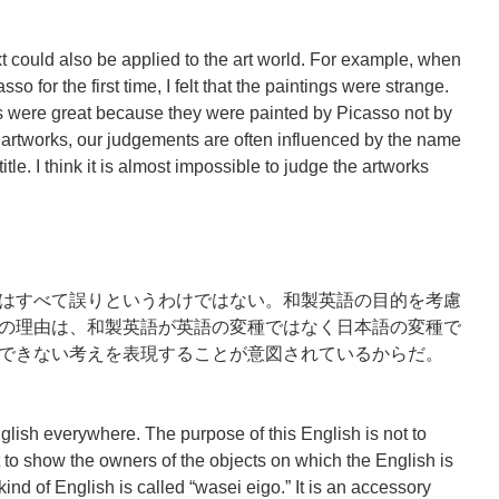
xt could also be applied to the art world. For example, when
so for the first time, I felt that the paintings were strange.
ings were great because they were painted by Picasso not by
artworks, our judgements are often influenced by the name
title. I think it is almost impossible to judge the artworks
はすべて誤りというわけではない。和製英語の目的を考慮
の理由は、和製英語が英語の変種ではなく日本語の変種で
できない考えを表現することが意図されているからだ。
lish everywhere. The purpose of this English is not to
 to show the owners of the objects on which the English is
ind of English is called “wasei eigo.” It is an accessory