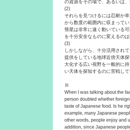
の資源をその場で、あるいは、
(2)
それらを見つけるには忍耐か幸
から数度の範囲内に収まってい
彗星は非常に速く動いている可
を十分安全なものに変えるのは
(3)
しかしながら、十分活用されて
提供をしている地球近傍天体探
大化する広い視野を一般的に持
い天体を探知するのに苦戦して
Ⅲ
When I was talking about the fa
person doubted whether foreign t
taste of Japanese food. Is he ri
example, many Japanese people 
other words, people enjoy and u
addition, since Japanese people