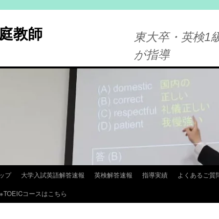
庭教師
東大卒・英検1級
が指導
ップ
大学入試英語解答速報
英検解答速報
指導実績
よくあるご質
※TOEICコースはこちら