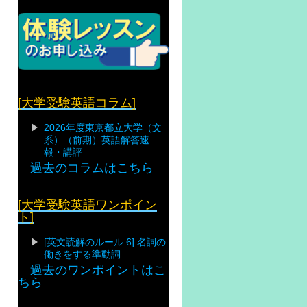
[大学受験英語コラム]
2026年度東京都立大学（文
系）（前期）英語解答速
報・講評
過去のコラムはこちら
[大学受験英語ワンポイン
ト]
[英文読解のルール 6] 名詞の
働きをする準動詞
過去のワンポイントはこ
ちら