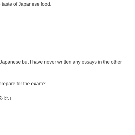
 taste of Japanese food.
 Japanese but I have never written any essays in the other
prepare for the exam?
対比）