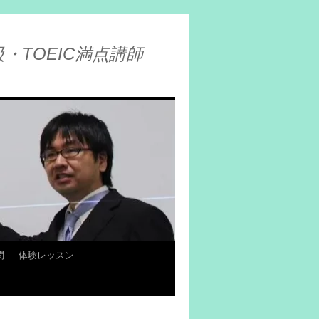
・TOEIC満点講師
問
体験レッスン