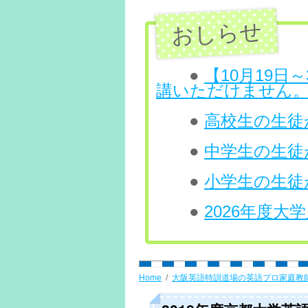
ン
ツ
へ
●
【10月19
講いただけません
ス
●
高校生の生徒が
キ
ッ
●
中学生の生徒
プ
●
小学生の生徒
●
2026年度
Home
大阪英語特訓道場の英語プロ家庭教