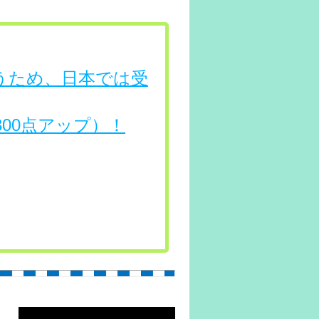
行うため、日本では受
（300点アップ）！