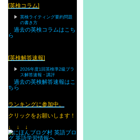
[英検コラム]
英検ライティング要約問題
の書き方
過去の英検コラムはこち
ら
[英検解答速報]
2026年度1回英検準2級プラ
ス解答速報・講評
過去の英検解答速報はこ
ちら
ランキングに参加中。
クリックをお願いします！
↓ ↓ ↓