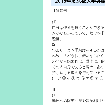
2018年度京都大学英
【解答例】
Ⅰ
(1)
自分は他者を救うことができる
きかがわかっていて、助けを求
態度。
(2)
つまり、どう手助けをするかは
れ故、「どうお手伝いをしたら
の問から始めれば、謙虚に、指
その人自身であると認め、あな
持ち続ける機会を与えているこ
(3) ア ④ イ ① ウ ⑤ エ ② オ ⑥
Ⅱ
(1)
地球への衝突回避や資源利用の