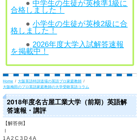
●
中学生の生徒が英検準1級に
合格しました！
●
小学生の生徒が英検2級に合
格しました！
●
2026年度大学入試解答速報
を掲載中！
Home
大阪英語特訓道場の英語プロ家庭教師
大阪梅田のプロ英語家庭教師の大学受験英語コラム
2018年度名古屋工業大学（前期）英語解
答速報・講評
【解答例】
Ⅰ
1 A 2 C 3 D 4 A