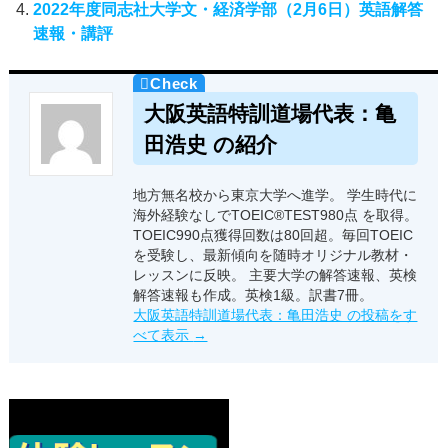
2022年度同志社大学文・経済学部（2月6日）英語解答
速報・講評
大阪英語特訓道場代表：亀
田浩史 の紹介
地方無名校から東京大学へ進学。 学生時代に
海外経験なしでTOEIC®TEST980点 を取得。
TOEIC990点獲得回数は80回超。毎回TOEIC
を受験し、最新傾向を随時オリジナル教材・
レッスンに反映。 主要大学の解答速報、英検
解答速報も作成。英検1級。訳書7冊。
大阪英語特訓道場代表：亀田浩史 の投稿をす
べて表示
→