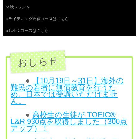
体験レッスン
へ
※ライティング通信コースはこちら
ス
※TOEICコースはこちら
キ
ッ
プ
●
【10月19日～31日】海外の
難民の若者に無償教育を行うた
め、日本では受講いただけませ
ん。
●
高校生の生徒が TOEIC®
L&R 930点を取得しました（300点
アップ）！