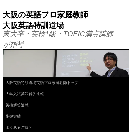
大阪の英語プロ家庭教師
大阪英語特訓道場
東大卒・英検1級・TOEIC満点講師
が指導
大阪英語特訓道場英語プロ家庭教師トップ
コ
大学入試英語解答速報
ン
英検解答速報
テ
指導実績
ン
よくあるご質問
ツ