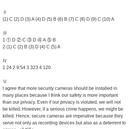
Ⅱ
(1) C (2) D (3) A (4) D (5) B (6) B (7) C (8) D (9) C (10) A
Ⅲ
1 ① D ② C ③ D ④ A ⑤ B
2 (1) C (2) B (3) D (4) C (5) A
Ⅳ
1 24 2 9:54 3 323 4 120
Ⅴ
I agree that more security cameras should be installed in
many places because I think our safety is more important
than our privacy. Even if our privacy is violated, we will not
be killed. However, if a serious crime happens, we might be
killed. Hence, secure cameras are imperative because they
serve not only as recording devices but also as a deterrent to