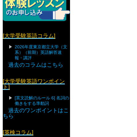
[大学受験英語コラム]
2026年度東京都立大学（文
系）（前期）英語解答速
報・講評
過去のコラムはこちら
[大学受験英語ワンポイン
ト]
[英文読解のルール 6] 名詞の
働きをする準動詞
過去のワンポイントはこ
ちら
[英検コラム]