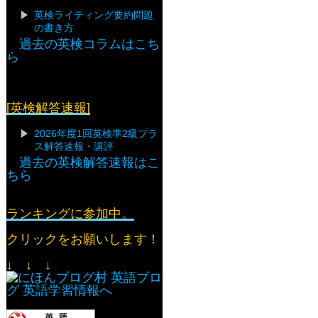
英検ライティング要約問題
の書き方
過去の英検コラムはこち
ら
[英検解答速報]
2026年度1回英検準2級プラ
ス解答速報・講評
過去の英検解答速報はこ
ちら
ランキングに参加中。
クリックをお願いします！
↓ ↓ ↓