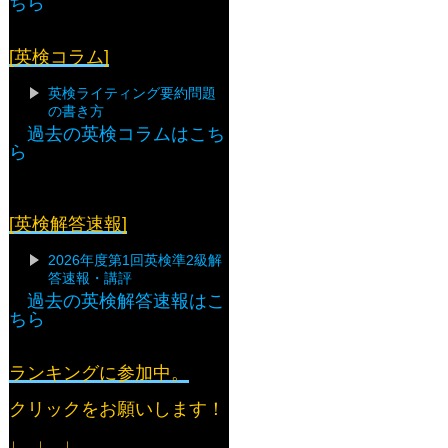
ちら
[英検コラム]
英検ライティング要約問題
の書き方
過去の英検コラムはこち
ら
[英検解答速報]
2026年度第1回英検準2級解
答速報・講評
過去の英検解答速報はこ
ちら
ランキングに参加中。
クリックをお願いします！
↓ ↓ ↓