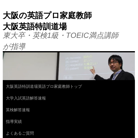
大阪の英語プロ家庭教師
大阪英語特訓道場
東大卒・英検1級・TOEIC満点講師
が指導
大阪英語特訓道場英語プロ家庭教師トップ
コ
大学入試英語解答速報
ン
英検解答速報
テ
指導実績
ン
よくあるご質問
ツ