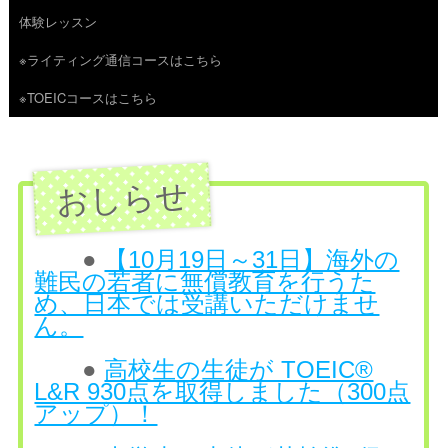
体験レッスン
へ
※ライティング通信コースはこちら
ス
※TOEICコースはこちら
キ
ッ
プ
●
【10月19日～31日】海外の
難民の若者に無償教育を行うた
め、日本では受講いただけませ
ん。
●
高校生の生徒が TOEIC®
L&R 930点を取得しました（300点
アップ）！