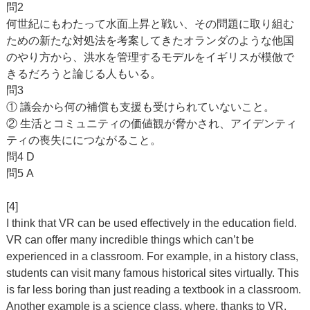
問2
何世紀にもわたって水面上昇と戦い、その問題に取り組む
ための新たな対処法を考案してきたオランダのような他国
のやり方から、洪水を管理するモデルをイギリスが模倣で
きるだろうと論じる人もいる。
問3
① 議会から何の補償も支援も受けられていないこと。
② 生活とコミュニティの価値観が脅かされ、アイデンティ
ティの喪失ににつながること。
問4 D
問5 A
[4]
I think that VR can be used effectively in the education field.
VR can offer many incredible things which can’t be
experienced in a classroom. For example, in a history class,
students can visit many famous historical sites virtually. This
is far less boring than just reading a textbook in a classroom.
Another example is a science class, where, thanks to VR,