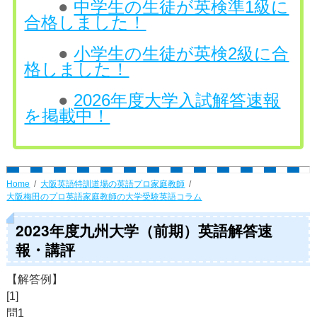
●
中学生の生徒が英検準1級に
合格しました！
●
小学生の生徒が英検2級に合
格しました！
●
2026年度大学入試解答速報
を掲載中！
Home
大阪英語特訓道場の英語プロ家庭教師
大阪梅田のプロ英語家庭教師の大学受験英語コラム
2023年度九州大学（前期）英語解答速
報・講評
【解答例】
[1]
問1