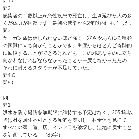
問1 C
問2
感染者の半数以上が急性疾患で死亡し、生き延びた人の多
くが体力が回復せず、最初の感染から2年以内に死亡した。
問3
ヤーガン族は信じられないほど強く、寒さやあらゆる種類
の困難に立ち向かうことができ、重症からほとんど奇跡的
に回復することができるけれども、この邪悪なものに立ち
向かわなければならなかったことが一度もなかったため、
それに耐えるスタミナが不足していた。
問4 C
問5 C
[3]
問1
洪水を防ぐ堤防を無期限に維持する予定はなく、2054年以
降は村を居住不可とする見解を表明し、村全体を見捨て、
すべての家、道、店、インフラを破壊し、湿地に戻すこと
を計画している。（85字）