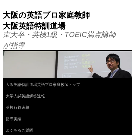
大阪の英語プロ家庭教師
大阪英語特訓道場
東大卒・英検1級・TOEIC満点講師
が指導
大阪英語特訓道場英語プロ家庭教師トップ
コ
大学入試英語解答速報
ン
英検解答速報
テ
指導実績
ン
よくあるご質問
ツ