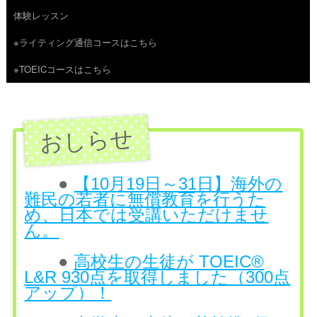
体験レッスン
へ
※ライティング通信コースはこちら
ス
※TOEICコースはこちら
キ
ッ
プ
●
【10月19日～31日】海外の
難民の若者に無償教育を行うた
め、日本では受講いただけませ
ん。
●
高校生の生徒が TOEIC®
L&R 930点を取得しました（300点
アップ）！