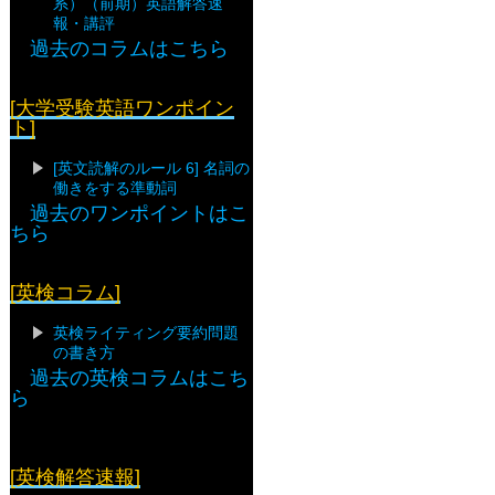
系）（前期）英語解答速
報・講評
過去のコラムはこちら
[大学受験英語ワンポイン
ト]
[英文読解のルール 6] 名詞の
働きをする準動詞
過去のワンポイントはこ
ちら
[英検コラム]
英検ライティング要約問題
の書き方
過去の英検コラムはこち
ら
[英検解答速報]