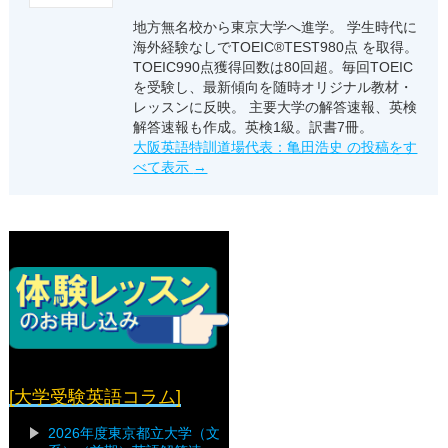
地方無名校から東京大学へ進学。 学生時代に
海外経験なしでTOEIC®TEST980点 を取得。
TOEIC990点獲得回数は80回超。毎回TOEIC
を受験し、最新傾向を随時オリジナル教材・
レッスンに反映。 主要大学の解答速報、英検
解答速報も作成。英検1級。訳書7冊。
大阪英語特訓道場代表：亀田浩史 の投稿をす
べて表示
→
[大学受験英語コラム]
2026年度東京都立大学（文