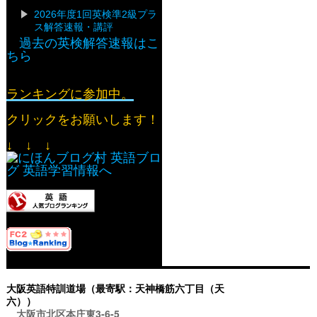
2026年度1回英検準2級プラ
ス解答速報・講評
過去の英検解答速報はこ
ちら
ランキングに参加中。
クリックをお願いします！
↓ ↓ ↓
大阪英語特訓道場（最寄駅：天神橋筋六丁目（天
六））
大阪市北区本庄東3-6-5