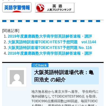
[関連記事]
2019年度慶應義塾大学商学部英語解答速報・講評
大阪英語特訓道場TOEIC®TEST予想問題 vol.1144
大阪英語特訓道場TOEIC®TEST予想問題 No. 116
2016年度慶應義塾大学商学部英語解答速報・講評
大阪英語特訓道場代表：亀
田浩史 の紹介
地方無名校から東京大学へ進学。 学生時代に
海外経験なしでTOEIC®TEST980点 を取得。
TOEIC990点獲得回数は80回超。毎回TOEIC
を受験し、最新傾向を随時オリジナル教材・