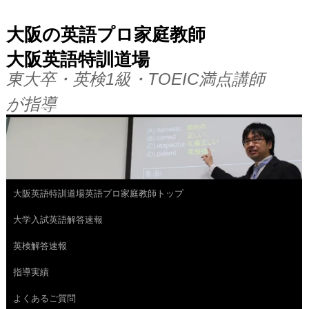
大阪の英語プロ家庭教師
大阪英語特訓道場
東大卒・英検1級・TOEIC満点講師
が指導
大阪英語特訓道場英語プロ家庭教師トップ
コ
大学入試英語解答速報
ン
英検解答速報
テ
指導実績
ン
よくあるご質問
ツ