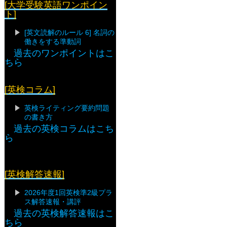
[大学受験英語ワンポイン
ト]
[英文読解のルール 6] 名詞の
働きをする準動詞
過去のワンポイントはこ
ちら
[英検コラム]
英検ライティング要約問題
の書き方
過去の英検コラムはこち
ら
[英検解答速報]
2026年度1回英検準2級プラ
ス解答速報・講評
過去の英検解答速報はこ
ちら