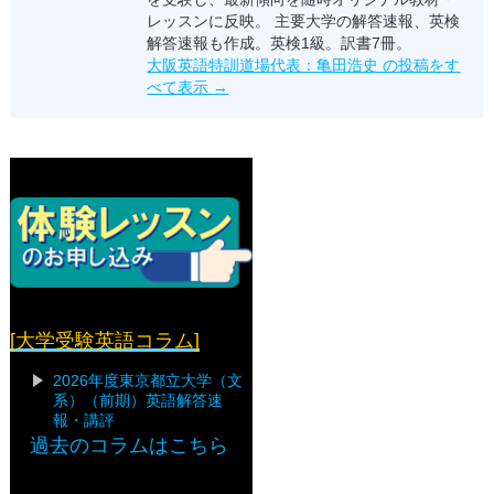
レッスンに反映。 主要大学の解答速報、英検
解答速報も作成。英検1級。訳書7冊。
大阪英語特訓道場代表：亀田浩史 の投稿をす
べて表示
→
[大学受験英語コラム]
2026年度東京都立大学（文
系）（前期）英語解答速
報・講評
過去のコラムはこちら