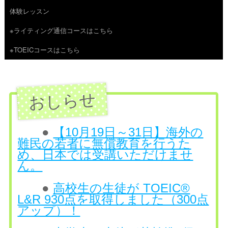
体験レッスン
へ
※ライティング通信コースはこちら
ス
※TOEICコースはこちら
キ
ッ
プ
●
【10月19日～31日】海外の
難民の若者に無償教育を行うた
め、日本では受講いただけませ
ん。
●
高校生の生徒が TOEIC®
L&R 930点を取得しました（300点
アップ）！