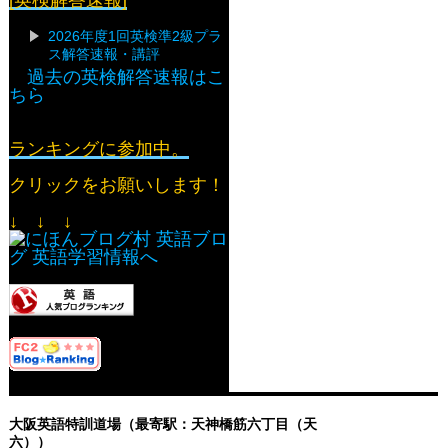
[英検解答速報]
2026年度1回英検準2級プラ
ス解答速報・講評
過去の英検解答速報はこ
ちら
ランキングに参加中。
クリックをお願いします！
↓ ↓ ↓
大阪英語特訓道場（最寄駅：天神橋筋六丁目（天
六））