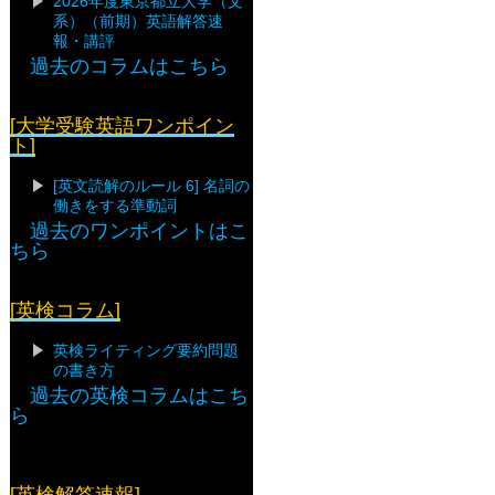
2026年度東京都立大学（文
系）（前期）英語解答速
報・講評
過去のコラムはこちら
[大学受験英語ワンポイン
ト]
[英文読解のルール 6] 名詞の
働きをする準動詞
過去のワンポイントはこ
ちら
[英検コラム]
英検ライティング要約問題
の書き方
過去の英検コラムはこち
ら