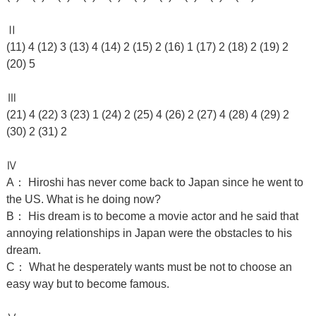
Ⅱ
(11) 4 (12) 3 (13) 4 (14) 2 (15) 2 (16) 1 (17) 2 (18) 2 (19) 2
(20) 5
Ⅲ
(21) 4 (22) 3 (23) 1 (24) 2 (25) 4 (26) 2 (27) 4 (28) 4 (29) 2
(30) 2 (31) 2
Ⅳ
A： Hiroshi has never come back to Japan since he went to
the US. What is he doing now?
B： His dream is to become a movie actor and he said that
annoying relationships in Japan were the obstacles to his
dream.
C： What he desperately wants must be not to choose an
easy way but to become famous.