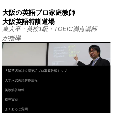
大阪の英語プロ家庭教師
大阪英語特訓道場
東大卒・英検1級・TOEIC満点講師
が指導
大阪英語特訓道場英語プロ家庭教師トップ
コ
大学入試英語解答速報
ン
英検解答速報
テ
指導実績
ン
よくあるご質問
ツ