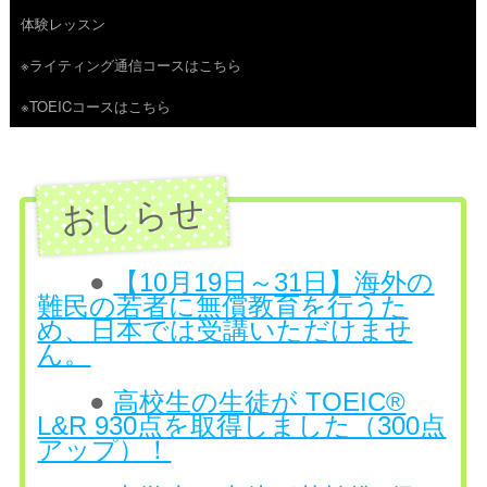
体験レッスン
へ
※ライティング通信コースはこちら
ス
※TOEICコースはこちら
キ
ッ
プ
●
【10月19日～31日】海外の
難民の若者に無償教育を行うた
め、日本では受講いただけませ
ん。
●
高校生の生徒が TOEIC®
L&R 930点を取得しました（300点
アップ）！