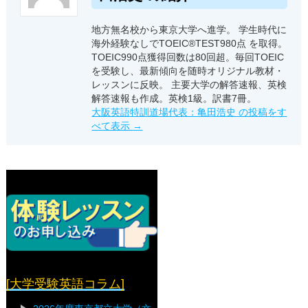
地方無名校から東京大学へ進学。 学生時代に
海外経験なしでTOEIC®TEST980点 を取得。
TOEIC990点獲得回数は80回超。毎回TOEIC
を受験し、最新傾向を随時オリジナル教材・
レッスンに反映。 主要大学の解答速報、英検
解答速報も作成。英検1級。訳書7冊。
大阪英語特訓道場代表：亀田浩史 の投稿をす
べて表示
→
[大学受験英語コラム]