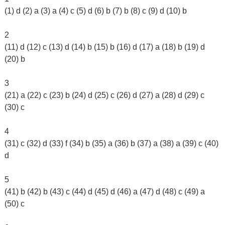
(1) d (2) a (3) a (4) c (5) d (6) b (7) b (8) c (9) d (10) b
2
(11) d (12) c (13) d (14) b (15) b (16) d (17) a (18) b (19) d
(20) b
3
(21) a (22) c (23) b (24) d (25) c (26) d (27) a (28) d (29) c
(30) c
4
(31) c (32) d (33) f (34) b (35) a (36) b (37) a (38) a (39) c (40)
d
5
(41) b (42) b (43) c (44) d (45) d (46) a (47) d (48) c (49) a
(50) c