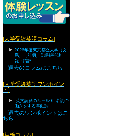
[大学受験英語コラム]
2026年度東京都立大学（文
系）（前期）英語解答速
報・講評
過去のコラムはこちら
[大学受験英語ワンポイン
ト]
[英文読解のルール 6] 名詞の
働きをする準動詞
過去のワンポイントはこ
ちら
[英検コラム]