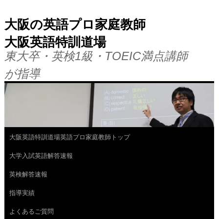
大阪の英語プロ家庭教師
大阪英語特訓道場
東大卒・英検1級・TOEIC満点講師
が指導
大阪英語特訓道場英語プロ家庭教師トップ
コ
大学入試英語解答速報
ン
英検解答速報
テ
指導実績
ン
よくあるご質問
ツ