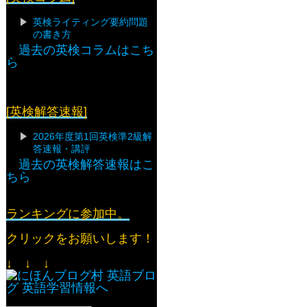
英検ライティング要約問題
の書き方
過去の英検コラムはこち
ら
[英検解答速報]
2026年度第1回英検準2級解
答速報・講評
過去の英検解答速報はこ
ちら
ランキングに参加中。
クリックをお願いします！
↓ ↓ ↓