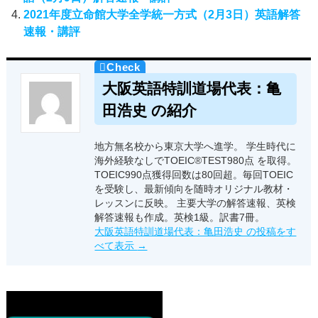
2021年度立命館大学全学統一方式（2月3日）英語解答
速報・講評
大阪英語特訓道場代表：亀
田浩史 の紹介
地方無名校から東京大学へ進学。 学生時代に
海外経験なしでTOEIC®TEST980点 を取得。
TOEIC990点獲得回数は80回超。毎回TOEIC
を受験し、最新傾向を随時オリジナル教材・
レッスンに反映。 主要大学の解答速報、英検
解答速報も作成。英検1級。訳書7冊。
大阪英語特訓道場代表：亀田浩史 の投稿をす
べて表示
→