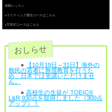
体験レッスン
へ
※ライティング通信コースはこちら
ス
※TOEICコースはこちら
キ
ッ
プ
●
【10月19日～31日】海外の
難民の若者に無償教育を行うた
め、日本では受講いただけませ
ん。
●
高校生の生徒が TOEIC®
L&R 930点を取得しました（300点
アップ）！