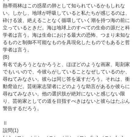
熱帯雨林はこの惑星の肺として知られているかもしれな
い。しかし、地球が呼吸していると私たちが感じるのは、
砕ける波、絶えることなく循環していく潮を持つ海の前に
立っているときだ。海は地球上のすべての生命の源だと科
学者は言う。海は生命における最大の恐怖、つまり未知な
るものと制御不可能なものを具現化したものでもあると哲
学者は言う。
(B)
有名であろうとなかろうと、ほぼどのような画家、彫刻家
でもいいので、今彼らがしていることなぜしているのか、
尋ねてみなさい。彼らは同じ答を返すだろう。それは、衝
動脅迫だ。芸術家志望者にどのような助言があるか彼らに
尋ねてみなさい。他の選択肢が絶対にないと感じない限
り、芸術家としての道を目指すべきはないと彼らはたぶん
警告するだろう。
Ⅱ
設問(1)