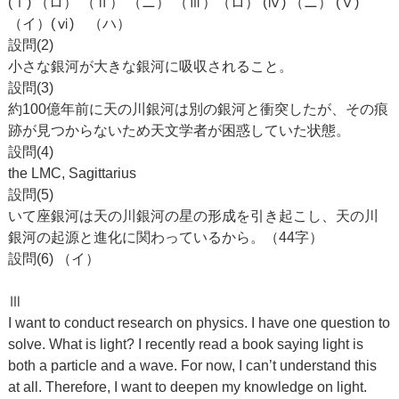
(ⅰ) （ロ） （ⅱ） （ニ） （ⅲ）（ロ） (ⅳ) （ニ） (ⅴ)
（イ）(ⅵ) （ハ）
設問(2)
小さな銀河が大きな銀河に吸収されること。
設問(3)
約100億年前に天の川銀河は別の銀河と衝突したが、その痕
跡が見つからないため天文学者が困惑していた状態。
設問(4)
the LMC, Sagittarius
設問(5)
いて座銀河は天の川銀河の星の形成を引き起こし、天の川
銀河の起源と進化に関わっているから。（44字）
設問(6) （イ）
Ⅲ
I want to conduct research on physics. I have one question to
solve. What is light? I recently read a book saying light is
both a particle and a wave. For now, I can’t understand this
at all. Therefore, I want to deepen my knowledge on light.