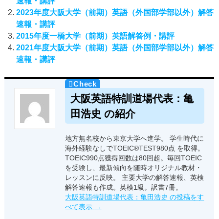
速報・講評
2023年度大阪大学（前期）英語（外国部学部以外）解答
速報・講評
2015年度一橋大学（前期）英語解答例・講評
2021年度大阪大学（前期）英語（外国部学部以外）解答
速報・講評
大阪英語特訓道場代表：亀
田浩史 の紹介
地方無名校から東京大学へ進学。 学生時代に
海外経験なしでTOEIC®TEST980点 を取得。
TOEIC990点獲得回数は80回超。毎回TOEIC
を受験し、最新傾向を随時オリジナル教材・
レッスンに反映。 主要大学の解答速報、英検
解答速報も作成。英検1級。訳書7冊。
大阪英語特訓道場代表：亀田浩史 の投稿をす
べて表示
→