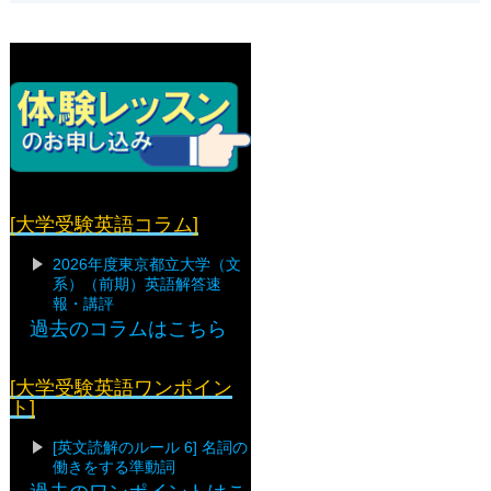
[大学受験英語コラム]
2026年度東京都立大学（文
系）（前期）英語解答速
報・講評
過去のコラムはこちら
[大学受験英語ワンポイン
ト]
[英文読解のルール 6] 名詞の
働きをする準動詞