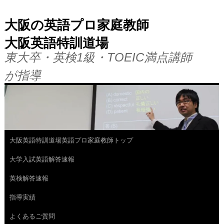
大阪の英語プロ家庭教師
大阪英語特訓道場
東大卒・英検1級・TOEIC満点講師
が指導
大阪英語特訓道場英語プロ家庭教師トップ
コ
大学入試英語解答速報
ン
英検解答速報
テ
指導実績
ン
よくあるご質問
ツ