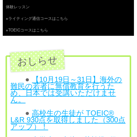
体験レッスン
へ
※ライティング通信コースはこちら
ス
※TOEICコースはこちら
キ
ッ
プ
●
【10月19日～31日】海外の
難民の若者に無償教育を行うた
め、日本では受講いただけませ
ん。
●
高校生の生徒が TOEIC®
L&R 930点を取得しました（300点
アップ）！