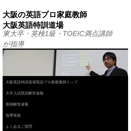
大阪の英語プロ家庭教師
大阪英語特訓道場
東大卒・英検1級・TOEIC満点講師
が指導
大阪英語特訓道場英語プロ家庭教師トップ
コ
大学入試英語解答速報
ン
英検解答速報
テ
指導実績
ン
よくあるご質問
ツ