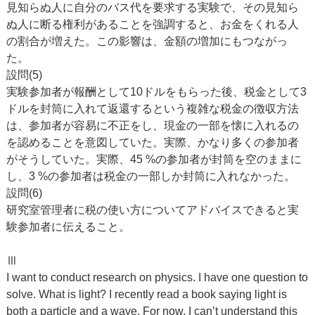
見知らぬ人に自分のバス代を要求する実験で、その見知ら
ぬ人に断る権利があることを強調すると、お金をくれる人
の割合が増えた。この影響は、金額の増加にもつながっ
た。
設問(5)
実験参加者が報酬として10ドルをもらった後、税金として3
ドルを封筒に入れて返還するという複雑な税金の徴収方法
は、参加者が容易に不正をし、現金の一部を懐に入れるの
を認めることを意図していた。実際、かなり多くの参加者
がそうしていた。実際、45 %の参加者が封筒を空のままに
し、3 %の参加者は税金の一部しか封筒に入れなかった。
設問(6)
研究室管理者に税の使い方についてアドバイスできると実
験参加者に伝えること。
Ⅲ
I want to conduct research on physics. I have one question to
solve. What is light? I recently read a book saying light is
both a particle and a wave. For now, I can’t understand this