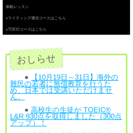
体験レッスン
へ
※ライティング通信コースはこちら
ス
※TOEICコースはこちら
キ
ッ
プ
●
【10月19日～31日】海外の
難民の若者に無償教育を行うた
め、日本では受講いただけませ
ん。
●
高校生の生徒が TOEIC®
L&R 930点を取得しました（300点
アップ）！