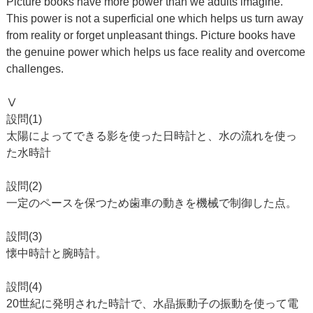
Picture books have more power than we adults imagine.
This power is not a superficial one which helps us turn away
from reality or forget unpleasant things. Picture books have
the genuine power which helps us face reality and overcome
challenges.
Ⅴ
設問(1)
太陽によってできる影を使った日時計と、水の流れを使っ
た水時計
設問(2)
一定のペースを保つため歯車の動きを機械で制御した点。
設問(3)
懐中時計と腕時計。
設問(4)
20世紀に発明された時計で、水晶振動子の振動を使って電