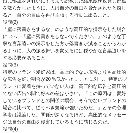
娘に部屋をきれいにするよう説教した結果娘が反発し部屋
を散らかしたように、人は自分の自由を脅かされたと感じ
ると、自分の自由を再び主張する行動に出ること。
設問(2)
「壁に落書きをするな」のような高圧的な掲示をした場合
に比べ、「壁に落書きをしないでください。」のような丁
寧な言葉遣いの掲示をした方が落書きが減ることからわか
るように、人の振る舞いを変えるには穏やかな言葉遣いを
する必要があること。
設問(3)
特定のブランド愛好家は、高圧的でない広告よりも高圧的
な広告を好む割合が20 %低かった。これに対し、特定のブ
ランドに愛着を持っていない人は、高圧的な広告と高圧的
でない広告の間で好みの差は小さい。「この原因は、愛好
しているブランドとの関係の場合、そうでないブランドの
場合に比べて、従うべき規範が強いためだ。」とその心理
学者は議論した。関係が深くなるほど、高圧的なメッセー
ジは自分の自由を侵害しているように感じるのだ。
設問(4)