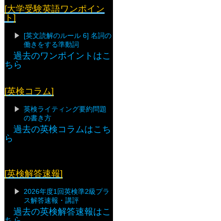
[大学受験英語ワンポイン
ト]
[英文読解のルール 6] 名詞の
働きをする準動詞
過去のワンポイントはこ
ちら
[英検コラム]
英検ライティング要約問題
の書き方
過去の英検コラムはこち
ら
[英検解答速報]
2026年度1回英検準2級プラ
ス解答速報・講評
過去の英検解答速報はこ
ちら