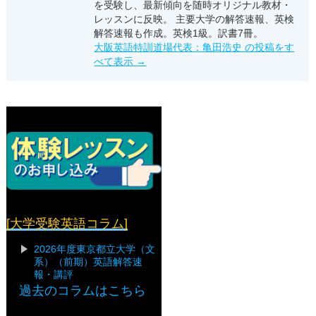
を受験し、最新傾向を随時オリジナル教材・
レッスンに反映。 主要大学の解答速報、英検
解答速報も作成。英検1級。訳書7冊。
大阪英語特訓道場代表：亀田浩史 の投稿をす
べて表示
→
[大学受験英語コラム]
2026年度東京都立大学（文
系）（前期）英語解答速
報・講評
過去のコラムはこちら