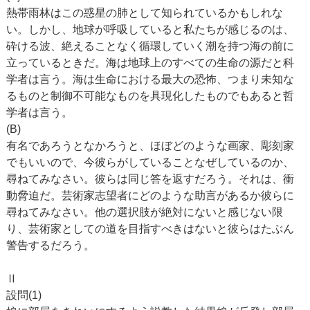
熱帯雨林はこの惑星の肺として知られているかもしれな
い。しかし、地球が呼吸していると私たちが感じるのは、
砕ける波、絶えることなく循環していく潮を持つ海の前に
立っているときだ。海は地球上のすべての生命の源だと科
学者は言う。海は生命における最大の恐怖、つまり未知な
るものと制御不可能なものを具現化したものでもあると哲
学者は言う。
(B)
有名であろうとなかろうと、ほぼどのような画家、彫刻家
でもいいので、今彼らがしていることなぜしているのか、
尋ねてみなさい。彼らは同じ答を返すだろう。それは、衝
動脅迫だ。芸術家志望者にどのような助言があるか彼らに
尋ねてみなさい。他の選択肢が絶対にないと感じない限
り、芸術家としての道を目指すべきはないと彼らはたぶん
警告するだろう。
Ⅱ
設問(1)