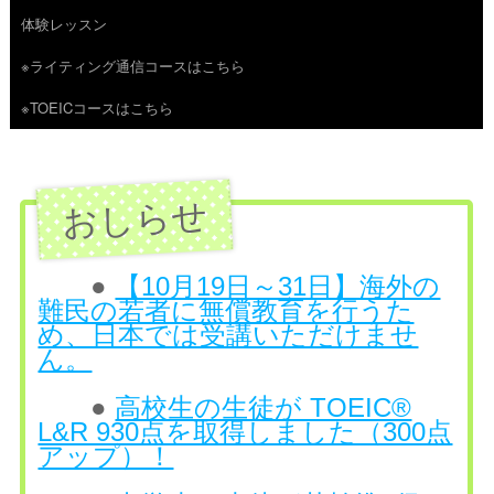
体験レッスン
へ
※ライティング通信コースはこちら
ス
※TOEICコースはこちら
キ
ッ
プ
●
【10月19日～31日】海外の
難民の若者に無償教育を行うた
め、日本では受講いただけませ
ん。
●
高校生の生徒が TOEIC®
L&R 930点を取得しました（300点
アップ）！