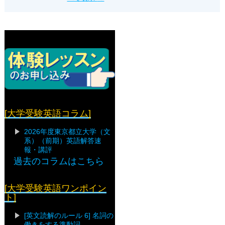
[大学受験英語コラム]
2026年度東京都立大学（文
系）（前期）英語解答速
報・講評
過去のコラムはこちら
[大学受験英語ワンポイン
ト]
[英文読解のルール 6] 名詞の
働きをする準動詞