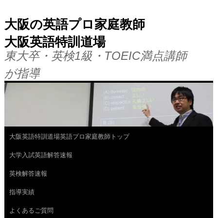
大阪の英語プロ家庭教師
大阪英語特訓道場
東大卒・英検1級・TOEIC満点講師
が指導
大阪英語特訓道場英語プロ家庭教師トップ
コ
大学入試英語解答速報
ン
英検解答速報
テ
指導実績
ン
よくあるご質問
ツ