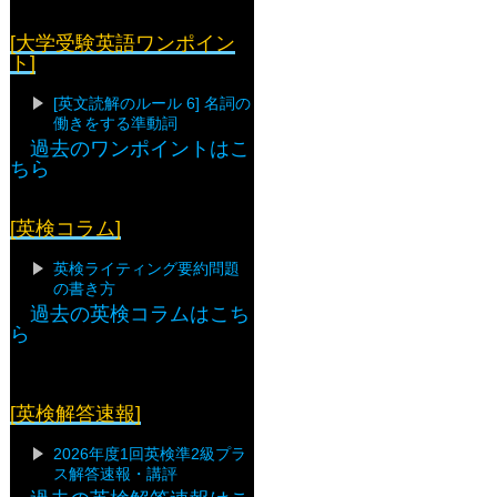
[大学受験英語ワンポイン
ト]
[英文読解のルール 6] 名詞の
働きをする準動詞
過去のワンポイントはこ
ちら
[英検コラム]
英検ライティング要約問題
の書き方
過去の英検コラムはこち
ら
[英検解答速報]
2026年度1回英検準2級プラ
ス解答速報・講評