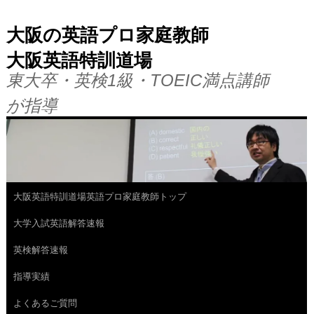
大阪の英語プロ家庭教師
大阪英語特訓道場
東大卒・英検1級・TOEIC満点講師
が指導
大阪英語特訓道場英語プロ家庭教師トップ
コ
大学入試英語解答速報
ン
英検解答速報
テ
指導実績
ン
よくあるご質問
ツ