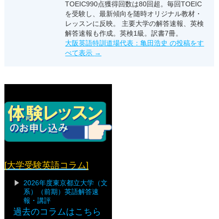
TOEIC990点獲得回数は80回超。毎回TOEIC
を受験し、最新傾向を随時オリジナル教材・
レッスンに反映。 主要大学の解答速報、英検
解答速報も作成。英検1級。訳書7冊。
大阪英語特訓道場代表：亀田浩史 の投稿をす
べて表示
→
[大学受験英語コラム]
2026年度東京都立大学（文
系）（前期）英語解答速
報・講評
過去のコラムはこちら