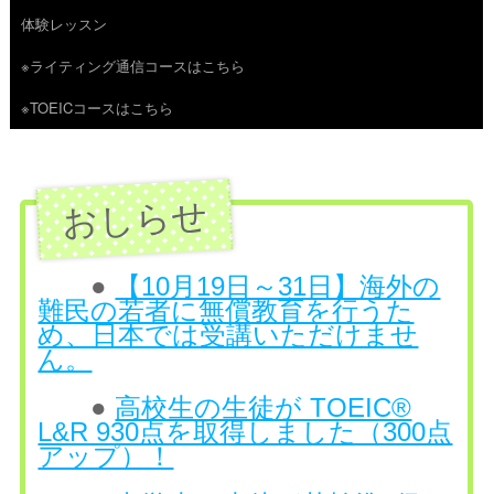
体験レッスン
へ
※ライティング通信コースはこちら
ス
※TOEICコースはこちら
キ
ッ
プ
●
【10月19日～31日】海外の
難民の若者に無償教育を行うた
め、日本では受講いただけませ
ん。
●
高校生の生徒が TOEIC®
L&R 930点を取得しました（300点
アップ）！