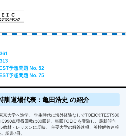
361
313
ST予想問題 No. 52
ST予想問題 No. 75
特訓道場代表：亀田浩史 の紹介
京大学へ進学。 学生時代に海外経験なしでTOEIC®TEST980
EIC990点獲得回数は80回超。毎回TOEIC を受験し、最新傾向
ル教材・レッスンに反映。 主要大学の解答速報、英検解答速報
級。訳書7冊。