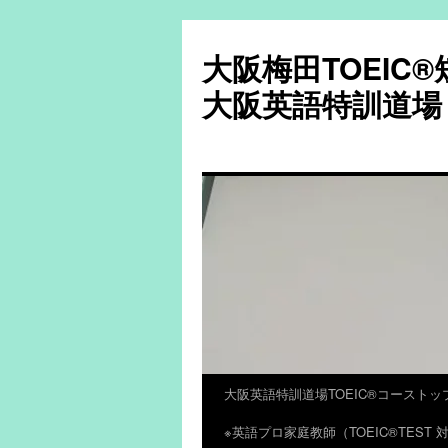
大阪梅田TOEIC
大阪英語特訓道場
大阪英語特訓道場TOEIC®コーストッ
コ
※英語プロ家庭教師（TOEIC®TES
ン