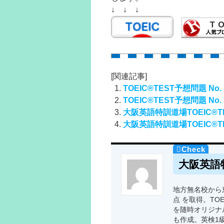
↓ ↓ ↓
[関連記事]
TOEIC®TEST予想問題 No. 
TOEIC®TEST予想問題 No. 
大阪英語特訓道場TOEIC®TE
大阪英語特訓道場TOEIC®TE
大阪英語
地方無名校から東
点 を取得。TO
を随時オリジナ
も作成。英検1