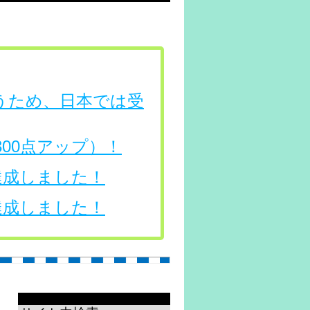
行うため、日本では受
（300点アップ）！
を達成しました！
を達成しました！