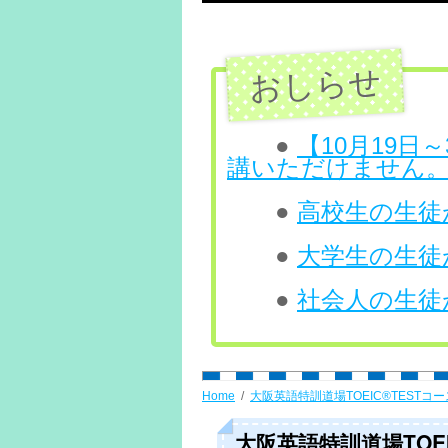
テ
ン
ツ
へ
●
【10月19
講いただけません
ス
●
高校生の生徒が
キ
ッ
●
大学生の生徒が
プ
●
社会人の生徒が
Home
大阪英語特訓道場TOEIC®TESTコー
大阪英語特訓道場TOEIC