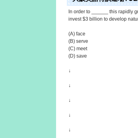
In order to ______ this rapidly
invest $3 billion to develop natu
(A) face
(B) serve
(C) meet
(D) save
↓
↓
↓
↓
↓