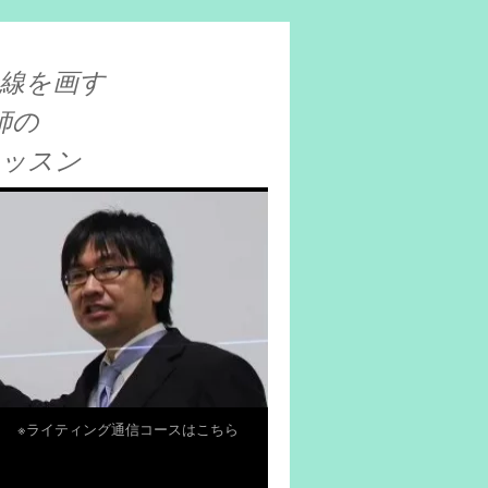
線を画す
師の
レッスン
※ライティング通信コースはこちら