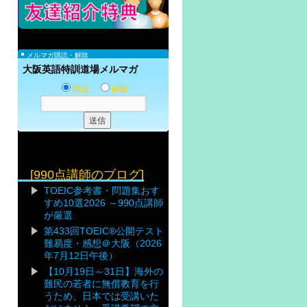
メルマガ購読・解除
大阪英語特訓道場メルマガ
購読
解除
[990点講師のブログ]
TOEIC参考書・問題集おす
すめ10選2026 ～990点講師
が厳選
第433回TOEIC®公開テスト
難易度・感想＠大阪（2026
年7月12日午後）
【10月19日～31日】海外の
難民の若者に無償教育を行
うため、日本では受講いた