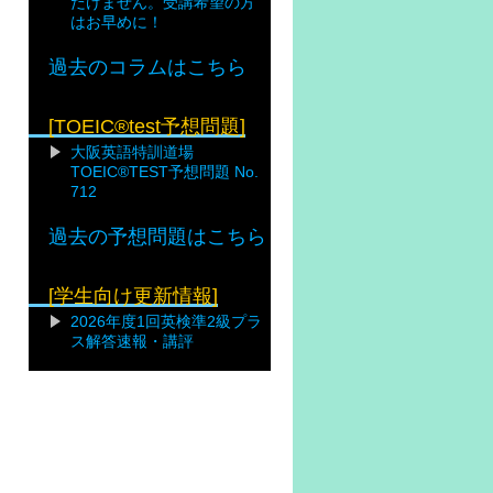
だけません。受講希望の方
はお早めに！
過去のコラムはこちら
[TOEIC®test予想問題]
大阪英語特訓道場
TOEIC®TEST予想問題 No.
712
過去の予想問題はこちら
[学生向け更新情報]
2026年度1回英検準2級プラ
ス解答速報・講評