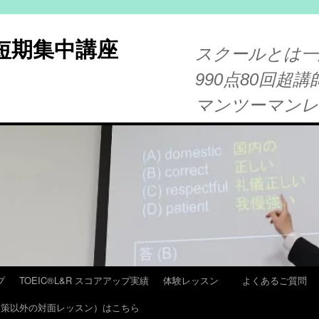
®短期集中講座
スクールとは一
990点80回超講
マンツーマン
プ
TOEIC®L&R スコアアップ実績
体験レッスン
よくあるご質問
T 対策以外の対面レッスン）はこちら