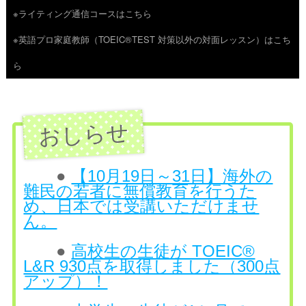
※ライティング通信コースはこちら
ツ
※英語プロ家庭教師（TOEIC®TEST 対策以外の対面レッスン）はこち
へ
ら
ス
キ
ッ
プ
●
【10月19日～31日】海外の
難民の若者に無償教育を行うた
め、日本では受講いただけませ
ん。
●
高校生の生徒が TOEIC®
L&R 930点を取得しました（300点
アップ）！