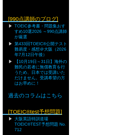
[990点講師のブログ]
TOEIC参考書・問題集おす
すめ10選2026 ～990点講師
が厳選
第433回TOEIC®公開テスト
難易度・感想＠大阪（2026
年7月12日午後）
【10月19日～31日】海外の
難民の若者に無償教育を行
うため、日本では受講いた
だけません。受講希望の方
はお早めに！
過去のコラムはこちら
[TOEIC®test予想問題]
大阪英語特訓道場
TOEIC®TEST予想問題 No.
712