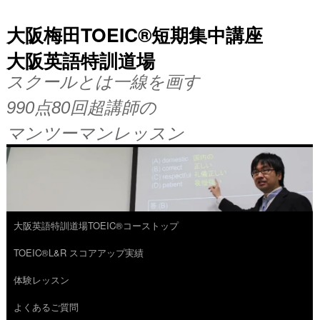
大阪梅田TOEIC®短期集中講座
大阪英語特訓道場
スクールとは一線を画す
990点80回超講師の
マンツーマンレッスン
大阪英語特訓道場TOEIC®コーストップ
コ
TOEIC®L&R スコアアップ実績
ン
体験レッスン
テ
よくあるご質問
ン