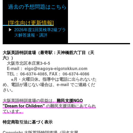
過去の予想問題はこちら
[学生向け更新情報]
2026年度1回英検準2級プラ
ス解答速報・講評
大阪英語特訓道場（最寄駅：天神橋筋六丁目（天
六））
大阪市北区本庄東3-6-5
E-mail： eigo@nagoya-eigotokkun.com
TEL： 06-6374-4085, FAX： 06-6374-4086
※月・火曜日休。指導中は電話に出られないた
め、電話が通じない場合は、e-mail でご連絡くだ
さい。
大阪英語特訓道場の収益は、
難民支援NGO
"Dream for Children"
の難民支援活動にあてられ
ています。
特定商取引法に基づく表示
Copyright
大阪英語特訓道場（旧名古屋