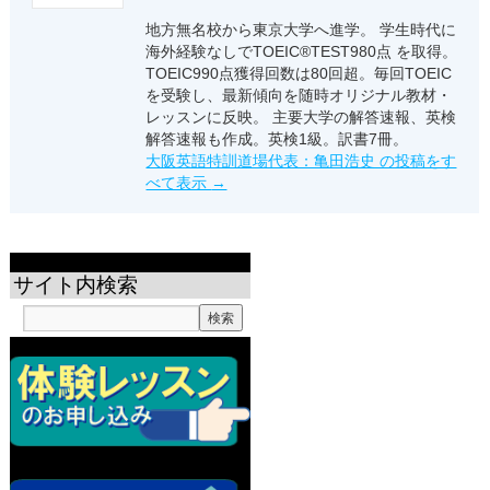
地方無名校から東京大学へ進学。 学生時代に
海外経験なしでTOEIC®TEST980点 を取得。
TOEIC990点獲得回数は80回超。毎回TOEIC
を受験し、最新傾向を随時オリジナル教材・
レッスンに反映。 主要大学の解答速報、英検
解答速報も作成。英検1級。訳書7冊。
大阪英語特訓道場代表：亀田浩史 の投稿をす
べて表示
→
サイト内検索