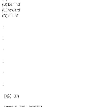
(B) behind
(C) toward
(D) out of
↓
↓
↓
↓
↓
↓
【答】(D)