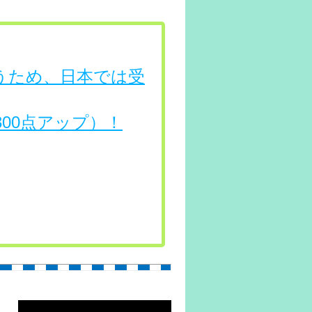
行うため、日本では受
（300点アップ）！