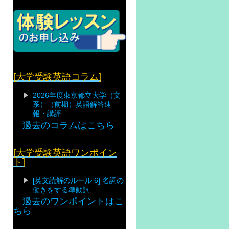
[大学受験英語コラム]
2026年度東京都立大学（文
系）（前期）英語解答速
報・講評
過去のコラムはこちら
[大学受験英語ワンポイン
ト]
[英文読解のルール 6] 名詞の
働きをする準動詞
過去のワンポイントはこ
ちら