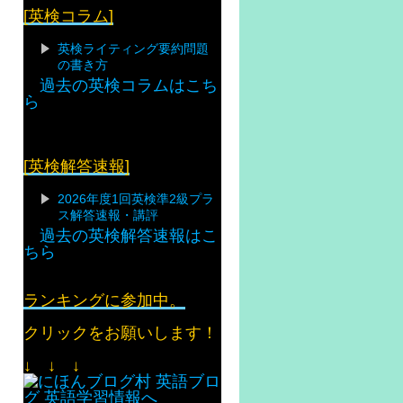
[英検コラム]
英検ライティング要約問題
の書き方
過去の英検コラムはこち
ら
[英検解答速報]
2026年度1回英検準2級プラ
ス解答速報・講評
過去の英検解答速報はこ
ちら
ランキングに参加中。
クリックをお願いします！
↓ ↓ ↓