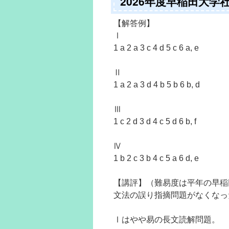
2026年度早稲田大
【解答例】
Ⅰ
1 a 2 a 3 c 4 d 5 c 6 a, e
Ⅱ
1 a 2 a 3 d 4 b 5 b 6 b, d
Ⅲ
1 c 2 d 3 d 4 c 5 d 6 b, f
Ⅳ
1 b 2 c 3 b 4 c 5 a 6 d, e
【講評】（難易度は平年の早稲
文法の誤り指摘問題がなくなっ
Ⅰはやや易の長文読解問題。