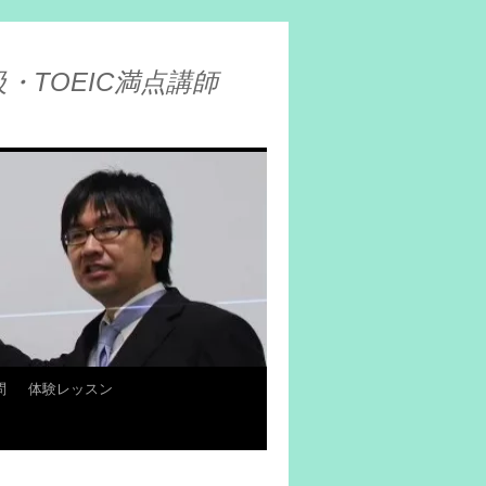
・TOEIC満点講師
問
体験レッスン