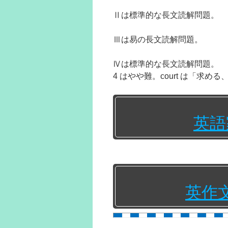
Ⅱは標準的な長文読解問題。
Ⅲは易の長文読解問題。
Ⅳは標準的な長文読解問題。
4 はやや難。court は「求め
英語
英作