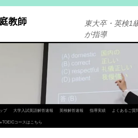
庭教師
東大卒・英検1級
が指導
ップ
大学入試英語解答速報
英検解答速報
指導実績
よくあるご質
※TOEICコースはこちら