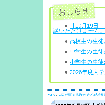
ン
ツ
へ
●
【10月19
講いただけません
ス
●
高校生の生徒が
キ
ッ
●
中学生の生徒
プ
●
小学生の生徒
●
2026年度
Home
大阪英語特訓道場の英語プロ家庭教