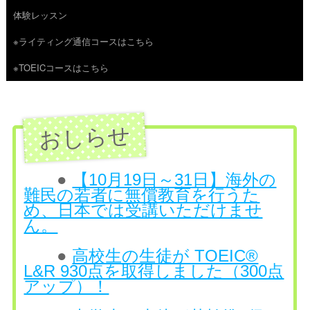
体験レッスン
へ
※ライティング通信コースはこちら
ス
※TOEICコースはこちら
キ
ッ
プ
●
【10月19日～31日】海外の
難民の若者に無償教育を行うた
め、日本では受講いただけませ
ん。
●
高校生の生徒が TOEIC®
L&R 930点を取得しました（300点
アップ）！