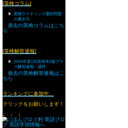
[英検コラム]
英検ライティング要約問題
の書き方
過去の英検コラムはこち
ら
[英検解答速報]
2026年度1回英検準2級プラ
ス解答速報・講評
過去の英検解答速報はこ
ちら
ランキングに参加中。
クリックをお願いします！
↓ ↓ ↓