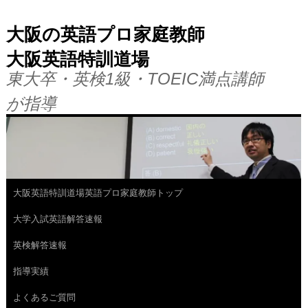
大阪の英語プロ家庭教師
大阪英語特訓道場
東大卒・英検1級・TOEIC満点講師
が指導
大阪英語特訓道場英語プロ家庭教師トップ
コ
大学入試英語解答速報
ン
英検解答速報
テ
指導実績
ン
よくあるご質問
ツ