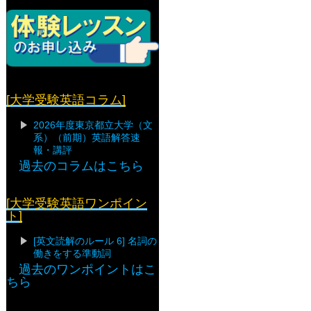
[大学受験英語コラム]
2026年度東京都立大学（文
系）（前期）英語解答速
報・講評
過去のコラムはこちら
[大学受験英語ワンポイン
ト]
[英文読解のルール 6] 名詞の
働きをする準動詞
過去のワンポイントはこ
ちら