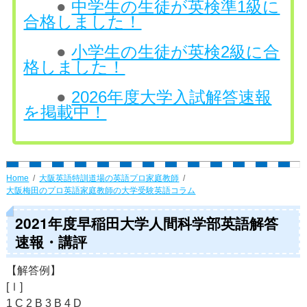
●
中学生の生徒が英検準1級に
合格しました！
●
小学生の生徒が英検2級に合
格しました！
●
2026年度大学入試解答速報
を掲載中！
Home
大阪英語特訓道場の英語プロ家庭教師
大阪梅田のプロ英語家庭教師の大学受験英語コラム
2021年度早稲田大学人間科学部英語解答
速報・講評
【解答例】
[Ⅰ]
1 C 2 B 3 B 4 D