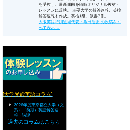
を受験し、最新傾向を随時オリジナル教材・
レッスンに反映。 主要大学の解答速報、英検
解答速報も作成。英検1級。訳書7冊。
大阪英語特訓道場代表：亀田浩史 の投稿をす
べて表示
→
[大学受験英語コラム]
2026年度東京都立大学（文
系）（前期）英語解答速
報・講評
過去のコラムはこちら