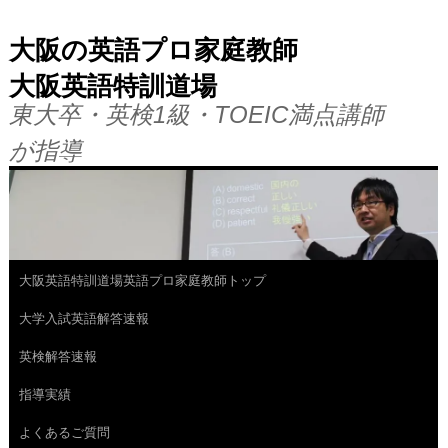
大阪の英語プロ家庭教師
大阪英語特訓道場
東大卒・英検1級・TOEIC満点講師
が指導
大阪英語特訓道場英語プロ家庭教師トップ
コ
大学入試英語解答速報
ン
英検解答速報
テ
指導実績
ン
よくあるご質問
ツ