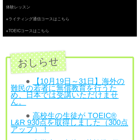
体験レッスン
へ
※ライティング通信コースはこちら
ス
※TOEICコースはこちら
キ
ッ
プ
●
【10月19日～31日】海外の
難民の若者に無償教育を行うた
め、日本では受講いただけませ
ん。
●
高校生の生徒が TOEIC®
L&R 930点を取得しました（300点
アップ）！