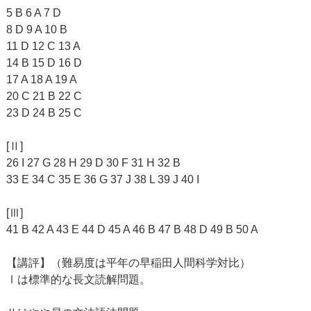
5 B 6 A 7 D
8 D 9 A 10 B
11 D 12 C 13 A
14 B 15 D 16 D
17 A 18 A 19 A
20 C 21 B 22 C
23 D 24 B 25 C
[Ⅱ]
26 I 27 G 28 H 29 D 30 F 31 H 32 B
33 E 34 C 35 E 36 G 37 J 38 L 39 J 40 I
[Ⅲ]
41 B 42 A 43 E 44 D 45 A 46 B 47 B 48 D 49 B 50 A
【講評】（難易度は平年の早稲田人間科学対比）
Ⅰは標準的な長文読解問題。