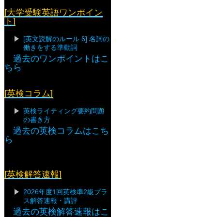
[大学受験英語ワンポイン
ト]
[英文読解のルール 6] 名詞の
働きをする準動詞
過去のワンポイントはこ
ちら
[英検コラム]
英検ライティング要約問題
の書き方
過去の英検コラムはこち
ら
[英検解答速報]
2026年度1回英検準2級プラ
ス解答速報・講評
過去の英検解答速報はこ