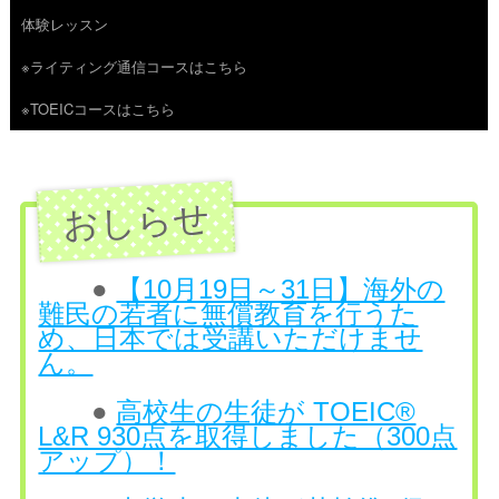
体験レッスン
へ
※ライティング通信コースはこちら
ス
※TOEICコースはこちら
キ
ッ
プ
●
【10月19日～31日】海外の
難民の若者に無償教育を行うた
め、日本では受講いただけませ
ん。
●
高校生の生徒が TOEIC®
L&R 930点を取得しました（300点
アップ）！