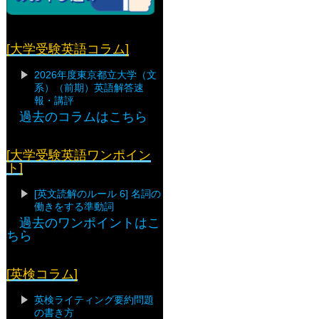
[大学受験英語コラム]
2026年度東京都立大学（文
系）（前期）英語解答速
報・講評
過去のコラムはこちら
[大学受験英語ワンポイン
ト]
[英文読解のルール 6] 名詞の
働きをする準動詞
過去のワンポイントはこ
ちら
[英検コラム]
英検ライティング要約問題
の書き方