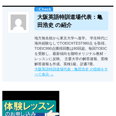
大阪英語特訓道場代表：亀
田浩史 の紹介
地方無名校から東京大学へ進学。 学生時代に
海外経験なしでTOEIC®TEST980点 を取得。
TOEIC990点獲得回数は80回超。毎回TOEIC
を受験し、最新傾向を随時オリジナル教材・
レッスンに反映。 主要大学の解答速報、英検
解答速報も作成。英検1級。訳書7冊。
大阪英語特訓道場代表：亀田浩史 の投稿をす
べて表示
→