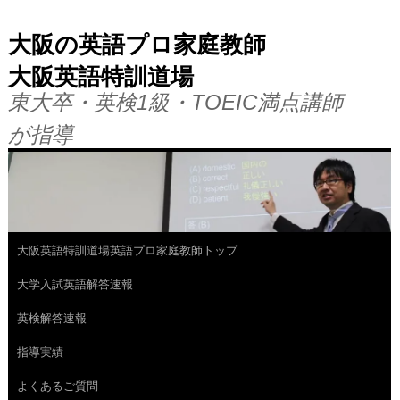
大阪の英語プロ家庭教師
大阪英語特訓道場
東大卒・英検1級・TOEIC満点講師
が指導
大阪英語特訓道場英語プロ家庭教師トップ
コ
大学入試英語解答速報
ン
英検解答速報
テ
指導実績
ン
よくあるご質問
ツ