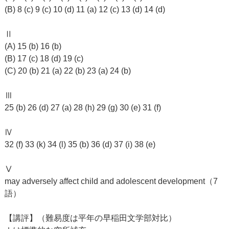
(B) 8 (c) 9 (c) 10 (d) 11 (a) 12 (c) 13 (d) 14 (d)
Ⅱ
(A) 15 (b) 16 (b)
(B) 17 (c) 18 (d) 19 (c)
(C) 20 (b) 21 (a) 22 (b) 23 (a) 24 (b)
Ⅲ
25 (b) 26 (d) 27 (a) 28 (h) 29 (g) 30 (e) 31 (f)
Ⅳ
32 (f) 33 (k) 34 (l) 35 (b) 36 (d) 37 (i) 38 (e)
Ⅴ
may adversely affect child and adolescent development（7
語）
【講評】（難易度は平年の早稲田文学部対比）