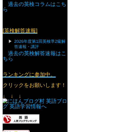
過去の英検コラムはこち
ら
[英検解答速報]
2026年度第1回英検準2級解
答速報・講評
過去の英検解答速報はこ
ちら
ランキングに参加中。
クリックをお願いします！
↓ ↓ ↓