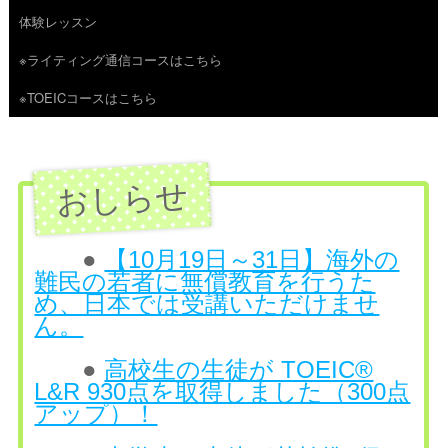
体験レッスン
へ
※ライティング通信コースはこちら
ス
※TOEICコースはこちら
キ
ッ
プ
●
【10月19日～31日】海外の
難民の若者に無償教育を行うた
め、日本では受講いただけませ
ん。
●
高校生の生徒が TOEIC®
L&R 930点を取得しました（300点
アップ）！