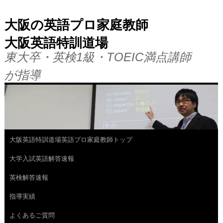
大阪の英語プロ家庭教師
大阪英語特訓道場
東大卒・英検1級・TOEIC満点講師
が指導
大阪英語特訓道場英語プロ家庭教師トップ
コ
大学入試英語解答速報
ン
英検解答速報
テ
指導実績
ン
よくあるご質問
ツ