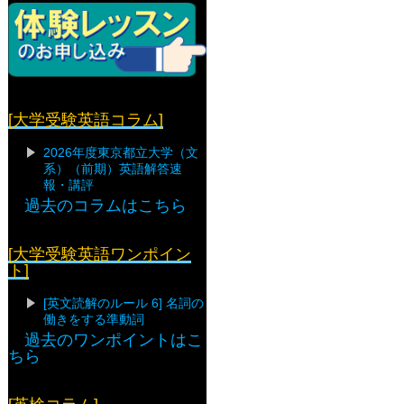
[大学受験英語コラム]
2026年度東京都立大学（文
系）（前期）英語解答速
報・講評
過去のコラムはこちら
[大学受験英語ワンポイン
ト]
[英文読解のルール 6] 名詞の
働きをする準動詞
過去のワンポイントはこ
ちら