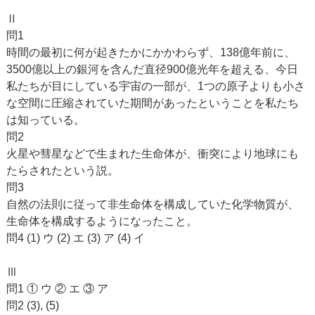
Ⅱ
問1
時間の最初に何が起きたかにかかわらず、138億年前に、
3500億以上の銀河を含んだ直径900億光年を超える、今日
私たちが目にしている宇宙の一部が、1つの原子よりも小さ
な空間に圧縮されていた期間があったということを私たち
は知っている。
問2
火星や彗星などで生まれた生命体が、衝突により地球にも
たらされたという説。
問3
自然の法則に従って非生命体を構成していた化学物質が、
生命体を構成するようになったこと。
問4 (1) ウ (2) エ (3) ア (4) イ
Ⅲ
問1 ① ウ ② エ ③ ア
問2 (3), (5)