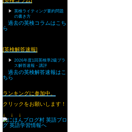
[英検コラム]
英検ライティング要約問題
の書き方
過去の英検コラムはこち
ら
[英検解答速報]
2026年度1回英検準2級プラ
ス解答速報・講評
過去の英検解答速報はこ
ちら
ランキングに参加中。
クリックをお願いします！
↓ ↓ ↓