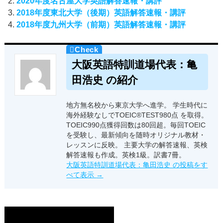
2020年度名古屋大学英語解答速報・講評
2018年度東北大学（後期）英語解答速報・講評
2018年度九州大学（前期）英語解答速報・講評
大阪英語特訓道場代表：亀
田浩史 の紹介
地方無名校から東京大学へ進学。 学生時代に
海外経験なしでTOEIC®TEST980点 を取得。
TOEIC990点獲得回数は80回超。毎回TOEIC
を受験し、最新傾向を随時オリジナル教材・
レッスンに反映。 主要大学の解答速報、英検
解答速報も作成。英検1級。訳書7冊。
大阪英語特訓道場代表：亀田浩史 の投稿をす
べて表示
→