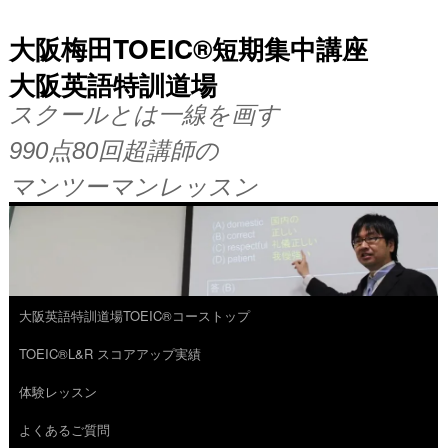
大阪梅田TOEIC®短期集中講座
大阪英語特訓道場
スクールとは一線を画す
990点80回超講師の
マンツーマンレッスン
大阪英語特訓道場TOEIC®コーストップ
コ
TOEIC®L&R スコアアップ実績
ン
体験レッスン
テ
よくあるご質問
ン