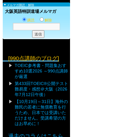
メルマガ購読・解除
大阪英語特訓道場メルマガ
購読
解除
[990点講師のブログ]
TOEIC参考書・問題集おす
すめ10選2026 ～990点講師
が厳選
第433回TOEIC®公開テスト
難易度・感想＠大阪（2026
年7月12日午後）
【10月19日～31日】海外の
難民の若者に無償教育を行
うため、日本では受講いた
だけません。受講希望の方
はお早めに！
過去のコラムはこちら