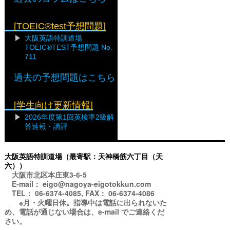
[TOEIC®test予想問題]
大阪英語特訓道場
TOEIC®TEST予想問題 No.
711
過去の予想問題はこちら
[学生向け更新情報]
2026年度第1回英検準2級解
答速報・講評
大阪英語特訓道場（最寄駅：天神橋筋六丁目（天
六））
大阪市北区本庄東3-6-5
E-mail： eigo@nagoya-eigotokkun.com
TEL： 06-6374-4085, FAX： 06-6374-4086
※月・火曜日休。指導中は電話に出られないた
め、電話が通じない場合は、e-mail でご連絡くだ
さい。