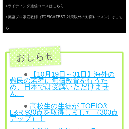
※ライティング通信コースはこちら
ツ
※英語プロ家庭教師（TOEIC®TEST 対策以外の対面レッスン）はこち
へ
ら
ス
キ
ッ
プ
●
【10月19日～31日】海外の
難民の若者に無償教育を行うた
め、日本では受講いただけませ
ん。
●
高校生の生徒が TOEIC®
L&R 930点を取得しました（300点
アップ）！