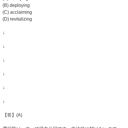
(B) deploying
(C) acclaiming
(D) revitalizing
↓
↓
↓
↓
↓
↓
【答】(A)