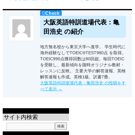
大阪英語特訓道場代表：亀
田浩史 の紹介
地方無名校から東京大学へ進学。 学生時代に
海外経験なしでTOEIC®TEST980点 を取得。
TOEIC990点獲得回数は80回超。毎回TOEIC
を受験し、最新傾向を随時オリジナル教材・
レッスンに反映。 主要大学の解答速報、英検
解答速報も作成。英検1級。訳書7冊。
大阪英語特訓道場代表：亀田浩史 の投稿をす
べて表示
→
サイト内検索