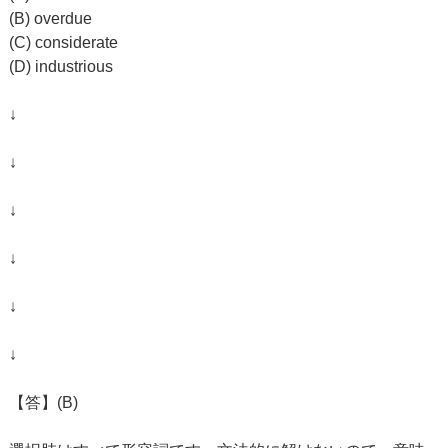
(B) overdue
(C) considerate
(D) industrious
↓
↓
↓
↓
↓
↓
【答】(B)