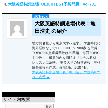
大阪英語特訓道場TOEIC®TEST予想問題 vol.731
大阪英語特訓道場代表：亀
田浩史 の紹介
地方無名校から東京大学へ進学。 学生時代に
海外経験なしでTOEIC®TEST980点 を取得。
TOEIC990点獲得回数は80回超。毎回TOEIC
を受験し、最新傾向を随時オリジナル教材・
レッスンに反映。 主要大学の解答速報、英検
解答速報も作成。英検1級。訳書7冊。
大阪英語特訓道場代表：亀田浩史 の投稿をす
べて表示
→
サイト内検索