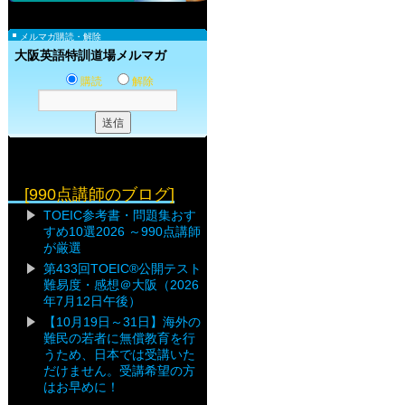
メルマガ購読・解除
大阪英語特訓道場メルマガ
購読
解除
[990点講師のブログ]
TOEIC参考書・問題集おす
すめ10選2026 ～990点講師
が厳選
第433回TOEIC®公開テスト
難易度・感想＠大阪（2026
年7月12日午後）
【10月19日～31日】海外の
難民の若者に無償教育を行
うため、日本では受講いた
だけません。受講希望の方
はお早めに！