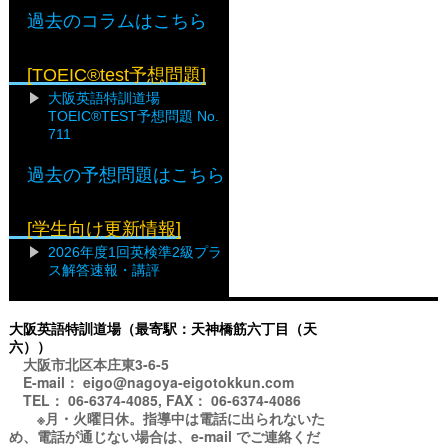
過去のコラムはこちら
[TOEIC®test予想問題]
大阪英語特訓道場
TOEIC®TEST予想問題 No.
711
過去の予想問題はこちら
[学生向け更新情報]
2026年度1回英検準2級プラ
ス解答速報・講評
大阪英語特訓道場（最寄駅：天神橋筋六丁目（天
六））
大阪市北区本庄東3-6-5
E-mail： eigo@nagoya-eigotokkun.com
TEL： 06-6374-4085, FAX： 06-6374-4086
※月・火曜日休。指導中は電話に出られないた
め、電話が通じない場合は、e-mail でご連絡くだ