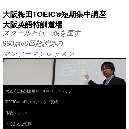
大阪梅田TOEIC®短期集中講座
大阪英語特訓道場
スクールとは一線を画す
990点80回超講師の
マンツーマンレッスン
大阪英語特訓道場TOEIC®コーストップ
コ
TOEIC®L&R スコアアップ実績
ン
体験レッスン
テ
よくあるご質問
ン