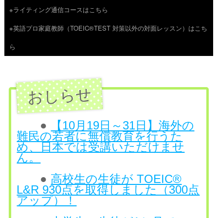
※ライティング通信コースはこちら
ツ
※英語プロ家庭教師（TOEIC®TEST 対策以外の対面レッスン）はこち
へ
ら
ス
キ
ッ
プ
●
【10月19日～31日】海外の
難民の若者に無償教育を行うた
め、日本では受講いただけませ
ん。
●
高校生の生徒が TOEIC®
L&R 930点を取得しました（300点
アップ）！