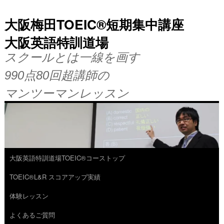
大阪梅田TOEIC®短期集中講座
大阪英語特訓道場
スクールとは一線を画す
990点80回超講師の
マンツーマンレッスン
大阪英語特訓道場TOEIC®コーストップ
コ
TOEIC®L&R スコアアップ実績
ン
体験レッスン
テ
よくあるご質問
ン