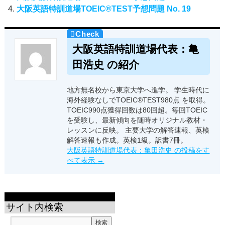
大阪英語特訓道場TOEIC®TEST予想問題 No. 19
大阪英語特訓道場代表：亀
田浩史 の紹介
地方無名校から東京大学へ進学。 学生時代に
海外経験なしでTOEIC®TEST980点 を取得。
TOEIC990点獲得回数は80回超。毎回TOEIC
を受験し、最新傾向を随時オリジナル教材・
レッスンに反映。 主要大学の解答速報、英検
解答速報も作成。英検1級。訳書7冊。
大阪英語特訓道場代表：亀田浩史 の投稿をす
べて表示
→
サイト内検索