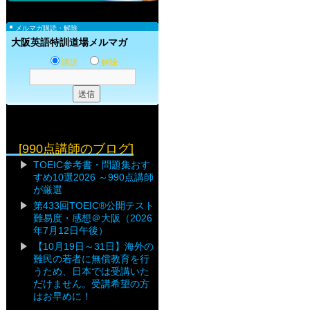
メルマガ購読・解除
大阪英語特訓道場メルマガ
購読
解除
[990点講師のブログ]
TOEIC参考書・問題集おす
すめ10選2026 ～990点講師
が厳選
第433回TOEIC®公開テスト
難易度・感想＠大阪（2026
年7月12日午後）
【10月19日～31日】海外の
難民の若者に無償教育を行
うため、日本では受講いた
だけません。受講希望の方
はお早めに！