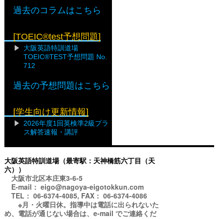
過去のコラムはこちら
[TOEIC®test予想問題]
大阪英語特訓道場
TOEIC®TEST予想問題 No.
712
過去の予想問題はこちら
[学生向け更新情報]
2026年度1回英検準2級プラ
ス解答速報・講評
大阪英語特訓道場（最寄駅：天神橋筋六丁目（天
六））
大阪市北区本庄東3-6-5
E-mail： eigo@nagoya-eigotokkun.com
TEL： 06-6374-4085, FAX： 06-6374-4086
※月・火曜日休。指導中は電話に出られないた
め、電話が通じない場合は、e-mail でご連絡くだ