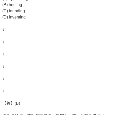
(B) hosting
(C) founding
(D) inventing
↓
↓
↓
↓
↓
↓
【答】(B)