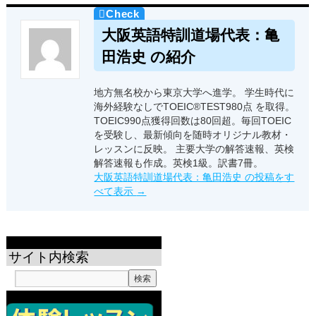
大阪英語特訓道場代表：亀
田浩史 の紹介
地方無名校から東京大学へ進学。 学生時代に
海外経験なしでTOEIC®TEST980点 を取得。
TOEIC990点獲得回数は80回超。毎回TOEIC
を受験し、最新傾向を随時オリジナル教材・
レッスンに反映。 主要大学の解答速報、英検
解答速報も作成。英検1級。訳書7冊。
大阪英語特訓道場代表：亀田浩史 の投稿をす
べて表示
→
サイト内検索