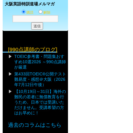
大阪英語特訓道場メルマガ
購読
解除
[990点講師のブログ]
TOEIC参考書・問題集おす
すめ10選2026 ～990点講師
が厳選
第433回TOEIC®公開テスト
難易度・感想＠大阪（2026
年7月12日午後）
【10月19日～31日】海外の
難民の若者に無償教育を行
うため、日本では受講いた
だけません。受講希望の方
はお早めに！
過去のコラムはこちら