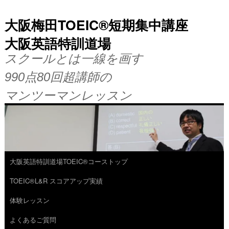
大阪梅田TOEIC®短期集中講座
大阪英語特訓道場
スクールとは一線を画す
990点80回超講師の
マンツーマンレッスン
大阪英語特訓道場TOEIC®コーストップ
コ
TOEIC®L&R スコアアップ実績
ン
体験レッスン
テ
よくあるご質問
ン