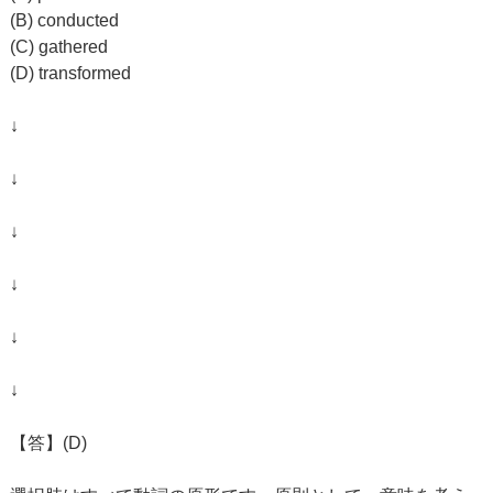
(B) conducted
(C) gathered
(D) transformed
↓
↓
↓
↓
↓
↓
【答】(D)