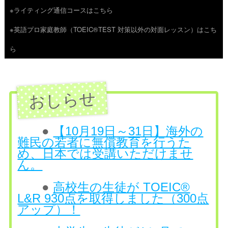
※ライティング通信コースはこちら
ツ
※英語プロ家庭教師（TOEIC®TEST 対策以外の対面レッスン）はこち
へ
ら
ス
キ
ッ
プ
●
【10月19日～31日】海外の
難民の若者に無償教育を行うた
め、日本では受講いただけませ
ん。
●
高校生の生徒が TOEIC®
L&R 930点を取得しました（300点
アップ）！