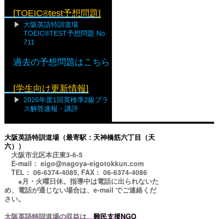
[TOEIC®test予想問題]
大阪英語特訓道場
TOEIC®TEST予想問題 No.
711
過去の予想問題はこちら
[学生向け更新情報]
2026年度1回英検準2級プラ
ス解答速報・講評
大阪英語特訓道場（最寄駅：天神橋筋六丁目（天
六））
大阪市北区本庄東3-6-5
E-mail： eigo@nagoya-eigotokkun.com
TEL： 06-6374-4085, FAX： 06-6374-4086
※月・火曜日休。指導中は電話に出られないた
め、電話が通じない場合は、e-mail でご連絡くだ
さい。
大阪英語特訓道場の収益は、
難民支援NGO