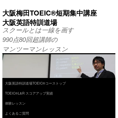
大阪梅田TOEIC®短期集中講座
大阪英語特訓道場
スクールとは一線を画す
990点80回超講師の
マンツーマンレッスン
大阪英語特訓道場TOEIC®コーストップ
コ
TOEIC®L&R スコアアップ実績
ン
体験レッスン
テ
よくあるご質問
ン