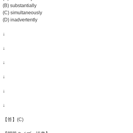
(B) substantially
(C) simultaneously
(D) inadvertently
↓
↓
↓
↓
↓
↓
【答】(C)