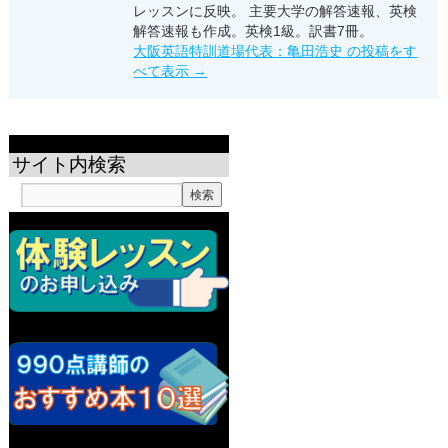
レッスンに反映。 主要大学の解答速報、英検
解答速報も作成。英検1級。訳書7冊。
大阪英語特訓道場代表：亀田浩史 の投稿をす
べて表示
→
サイト内検索