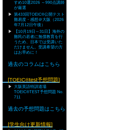
すめ10選2026 ～990点講師
が厳選
第433回TOEIC®公開テスト
難易度・感想＠大阪（2026
年7月12日午後）
【10月19日～31日】海外の
難民の若者に無償教育を行
うため、日本では受講いた
だけません。受講希望の方
はお早めに！
過去のコラムはこちら
[TOEIC®test予想問題]
大阪英語特訓道場
TOEIC®TEST予想問題 No.
711
過去の予想問題はこちら
[学生向け更新情報]