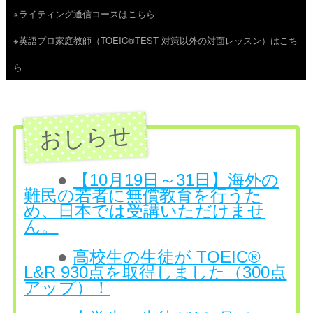
※ライティング通信コースはこちら
ツ
※英語プロ家庭教師（TOEIC®TEST 対策以外の対面レッスン）はこち
へ
ら
ス
キ
ッ
プ
●
【10月19日～31日】海外の
難民の若者に無償教育を行うた
め、日本では受講いただけませ
ん。
●
高校生の生徒が TOEIC®
L&R 930点を取得しました（300点
アップ）！