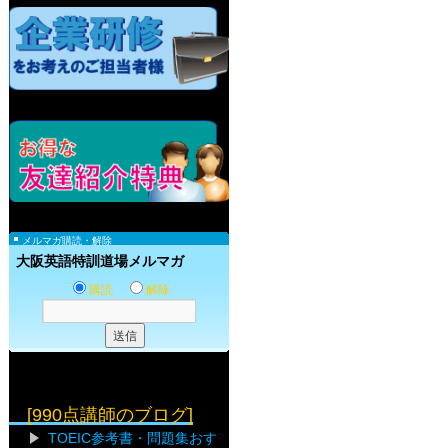
メルマガ購読・解除
大阪英語特訓道場メルマガ
購読
解除
[990点講師のブログ]
TOEIC参考書・問題集おす