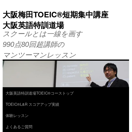
大阪梅田TOEIC®短期集中講座
大阪英語特訓道場
スクールとは一線を画す
990点80回超講師の
マンツーマンレッスン
大阪英語特訓道場TOEIC®コーストップ
コ
TOEIC®L&R スコアアップ実績
ン
体験レッスン
テ
よくあるご質問
ン