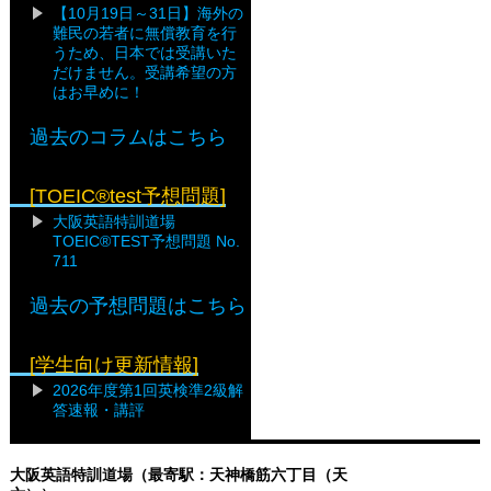
【10月19日～31日】海外の
難民の若者に無償教育を行
うため、日本では受講いた
だけません。受講希望の方
はお早めに！
過去のコラムはこちら
[TOEIC®test予想問題]
大阪英語特訓道場
TOEIC®TEST予想問題 No.
711
過去の予想問題はこちら
[学生向け更新情報]
2026年度第1回英検準2級解
答速報・講評
大阪英語特訓道場（最寄駅：天神橋筋六丁目（天