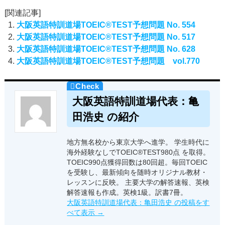
[関連記事]
大阪英語特訓道場TOEIC®TEST予想問題 No. 554
大阪英語特訓道場TOEIC®TEST予想問題 No. 517
大阪英語特訓道場TOEIC®TEST予想問題 No. 628
大阪英語特訓道場TOEIC®TEST予想問題 vol.770
大阪英語特訓道場代表：亀
田浩史 の紹介
地方無名校から東京大学へ進学。 学生時代に
海外経験なしでTOEIC®TEST980点 を取得。
TOEIC990点獲得回数は80回超。毎回TOEIC
を受験し、最新傾向を随時オリジナル教材・
レッスンに反映。 主要大学の解答速報、英検
解答速報も作成。英検1級。訳書7冊。
大阪英語特訓道場代表：亀田浩史 の投稿をす
べて表示
→