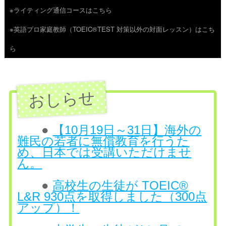
※ライティング通信コースはこちら
ツ
※英語プロ家庭教師（TOEIC®TEST 対策以外の対面レッスン）はこち
へ
ら
ス
キ
ッ
プ
●
【10月19日～31日】海外の
難民の若者に無償教育を行うた
め、日本では受講いただけませ
ん。
●
高校生の生徒が TOEIC®
L&R 930点を取得しました（300点
アップ）！