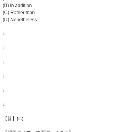
(B) In addition
(C) Rather than
(D) Nonetheless
↓
↓
↓
↓
↓
↓
【答】(C)