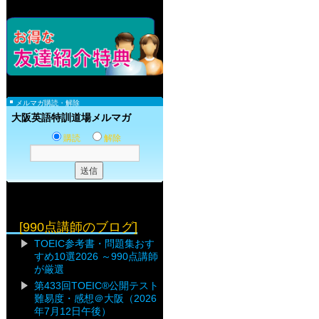
メルマガ購読・解除
大阪英語特訓道場メルマガ
購読
解除
[990点講師のブログ]
TOEIC参考書・問題集おす
すめ10選2026 ～990点講師
が厳選
第433回TOEIC®公開テスト
難易度・感想＠大阪（2026
年7月12日午後）