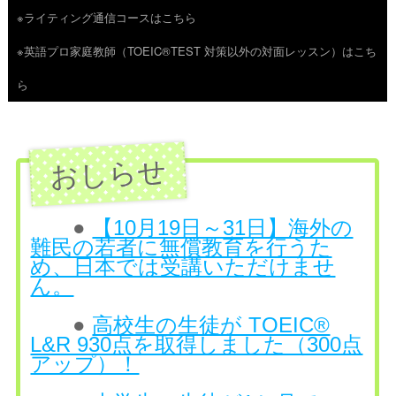
※ライティング通信コースはこちら
ツ
※英語プロ家庭教師（TOEIC®TEST 対策以外の対面レッスン）はこち
へ
ら
ス
キ
ッ
プ
●
【10月19日～31日】海外の
難民の若者に無償教育を行うた
め、日本では受講いただけませ
ん。
●
高校生の生徒が TOEIC®
L&R 930点を取得しました（300点
アップ）！