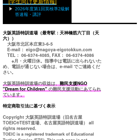
[学生向け更新情報]
2026年度第1回英検準2級解
答速報・講評
大阪英語特訓道場（最寄駅：天神橋筋六丁目（天
六））
大阪市北区本庄東3-6-5
E-mail： eigo@nagoya-eigotokkun.com
TEL： 06-6374-4085, FAX： 06-6374-4086
※月・火曜日休。指導中は電話に出られないた
め、電話が通じない場合は、e-mail でご連絡くだ
さい。
大阪英語特訓道場の収益は、
難民支援NGO
"Dream for Children"
の難民支援活動にあてられ
ています。
特定商取引法に基づく表示
Copyright
大阪英語特訓道場（旧名古屋
TOEIC®TEST道場、名古屋英語特訓道場）
all
rights reserved.
TOEIC is a registered trademark of Educational
Testing Service (ETS). This web page is not