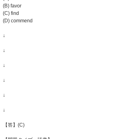
(B) favor
(C) find
(D) commend
↓
↓
↓
↓
↓
↓
【答】(C)