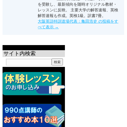
を受験し、最新傾向を随時オリジナル教材・
レッスンに反映。 主要大学の解答速報、英検
解答速報も作成。英検1級。訳書7冊。
大阪英語特訓道場代表：亀田浩史 の投稿をす
べて表示
→
サイト内検索