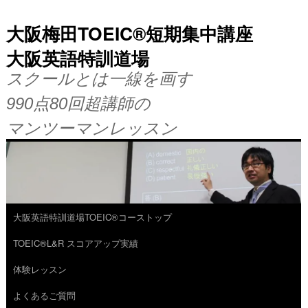
大阪梅田TOEIC®短期集中講座
大阪英語特訓道場
スクールとは一線を画す
990点80回超講師の
マンツーマンレッスン
大阪英語特訓道場TOEIC®コーストップ
コ
TOEIC®L&R スコアアップ実績
ン
体験レッスン
テ
よくあるご質問
ン