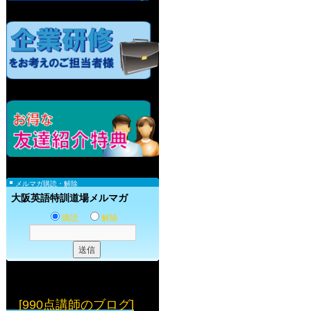
メルマガ購読・解除
大阪英語特訓道場メルマガ
購読
解除
[990点講師のブログ]