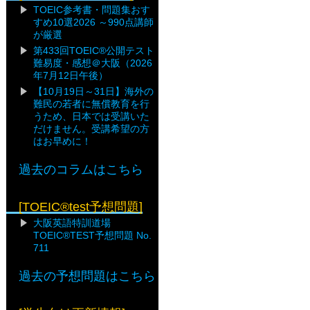
TOEIC参考書・問題集おす
すめ10選2026 ～990点講師
が厳選
第433回TOEIC®公開テスト
難易度・感想＠大阪（2026
年7月12日午後）
【10月19日～31日】海外の
難民の若者に無償教育を行
うため、日本では受講いた
だけません。受講希望の方
はお早めに！
過去のコラムはこちら
[TOEIC®test予想問題]
大阪英語特訓道場
TOEIC®TEST予想問題 No.
711
過去の予想問題はこちら