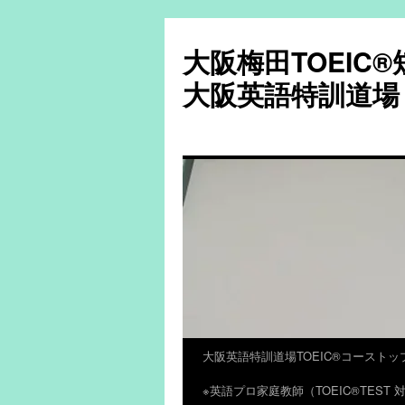
大阪梅田TOEIC
大阪英語特訓道場
大阪英語特訓道場TOEIC®コーストッ
コ
※英語プロ家庭教師（TOEIC®TES
ン