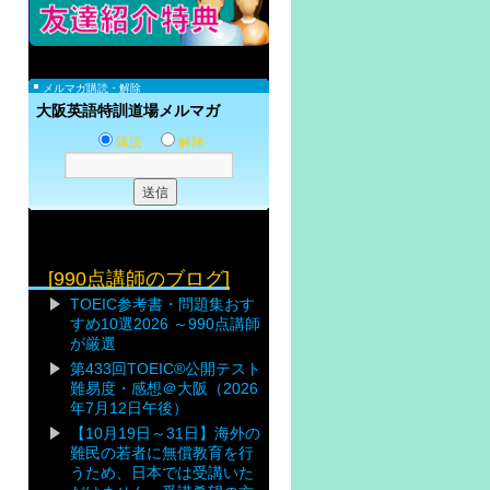
メルマガ購読・解除
大阪英語特訓道場メルマガ
購読
解除
[990点講師のブログ]
TOEIC参考書・問題集おす
すめ10選2026 ～990点講師
が厳選
第433回TOEIC®公開テスト
難易度・感想＠大阪（2026
年7月12日午後）
【10月19日～31日】海外の
難民の若者に無償教育を行
うため、日本では受講いた