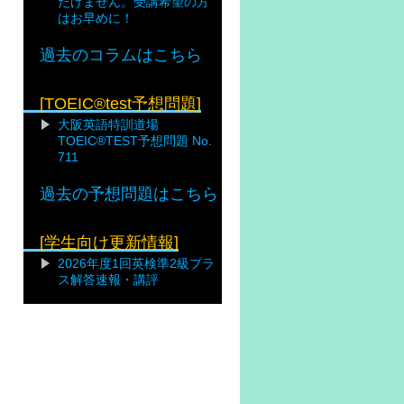
だけません。受講希望の方
はお早めに！
過去のコラムはこちら
[TOEIC®test予想問題]
大阪英語特訓道場
TOEIC®TEST予想問題 No.
711
過去の予想問題はこちら
[学生向け更新情報]
2026年度1回英検準2級プラ
ス解答速報・講評