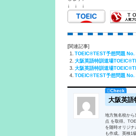
↓ ↓ ↓
[関連記事]
TOEIC®TEST予想問題 No. 
大阪英語特訓道場TOEIC®TES
大阪英語特訓道場TOEIC®TES
TOEIC®TEST予想問題 No. 
大阪英語
地方無名校から東
点 を取得。TO
を随時オリジナ
も作成。英検1