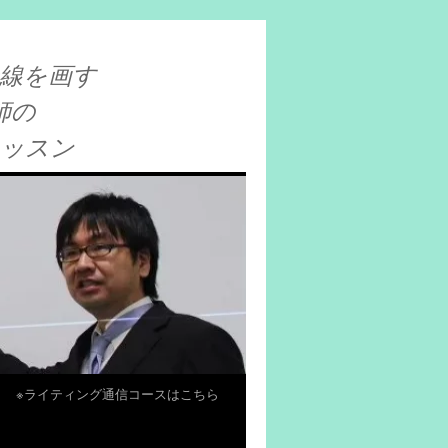
線を画す
師の
レッスン
※ライティング通信コースはこちら