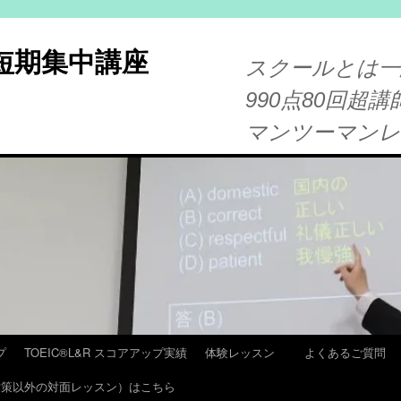
®短期集中講座
スクールとは一
990点80回超講
マンツーマン
プ
TOEIC®L&R スコアアップ実績
体験レッスン
よくあるご質問
T 対策以外の対面レッスン）はこちら