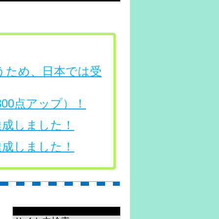
行うため、日本では受
（300点アップ）！
を達成しました！
を達成しました！