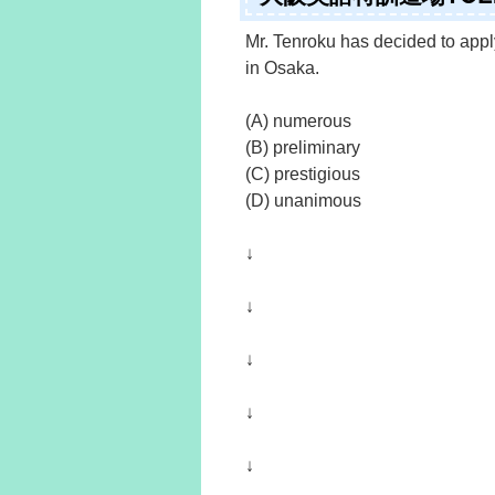
Mr. Tenroku has decided to app
in Osaka.
(A) numerous
(B) preliminary
(C) prestigious
(D) unanimous
↓
↓
↓
↓
↓