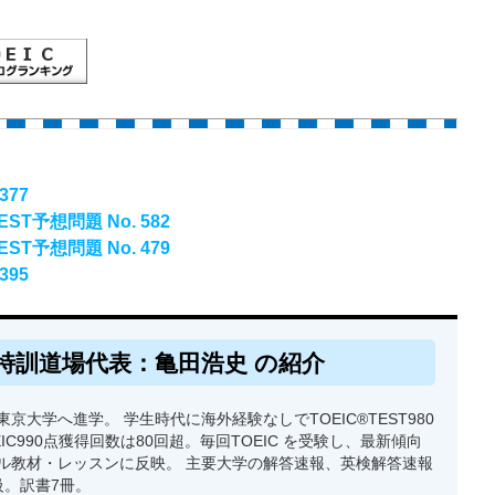
377
T予想問題 No. 582
T予想問題 No. 479
395
特訓道場代表：亀田浩史 の紹介
京大学へ進学。 学生時代に海外経験なしでTOEIC®TEST980
EIC990点獲得回数は80回超。毎回TOEIC を受験し、最新傾向
ル教材・レッスンに反映。 主要大学の解答速報、英検解答速報
級。訳書7冊。