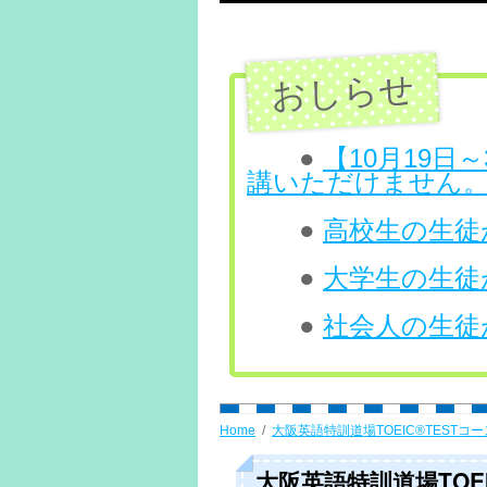
テ
ン
ツ
へ
●
【10月19
講いただけません
ス
●
高校生の生徒が
キ
ッ
●
大学生の生徒が
プ
●
社会人の生徒が
Home
大阪英語特訓道場TOEIC®TESTコー
大阪英語特訓道場TOEIC