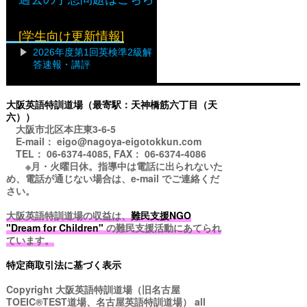
[学生向け更新情報]
2026年度第1回英検準2級解
答速報・講評
大阪英語特訓道場（最寄駅：天神橋筋六丁目（天
六））
大阪市北区本庄東3-6-5
E-mail： eigo@nagoya-eigotokkun.com
TEL： 06-6374-4085, FAX： 06-6374-4086
※月・火曜日休。指導中は電話に出られないた
め、電話が通じない場合は、e-mail でご連絡くだ
さい。
大阪英語特訓道場の収益は、
難民支援NGO
"Dream for Children"
の難民支援活動にあてられ
ています。
特定商取引法に基づく表示
Copyright
大阪英語特訓道場（旧名古屋
TOEIC®TEST道場、名古屋英語特訓道場）
all