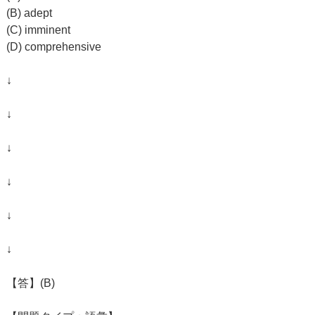
(B) adept
(C) imminent
(D) comprehensive
↓
↓
↓
↓
↓
↓
【答】(B)