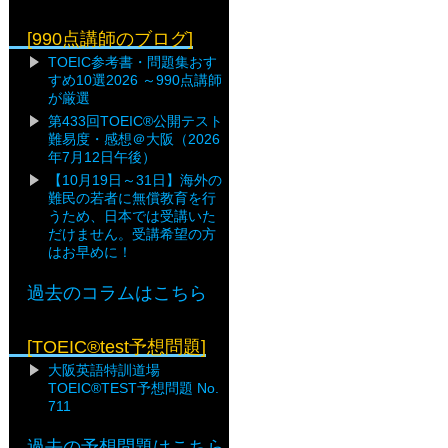
[990点講師のブログ]
TOEIC参考書・問題集おす
すめ10選2026 ～990点講師
が厳選
第433回TOEIC®公開テスト
難易度・感想＠大阪（2026
年7月12日午後）
【10月19日～31日】海外の
難民の若者に無償教育を行
うため、日本では受講いた
だけません。受講希望の方
はお早めに！
過去のコラムはこちら
[TOEIC®test予想問題]
大阪英語特訓道場
TOEIC®TEST予想問題 No.
711
過去の予想問題はこちら