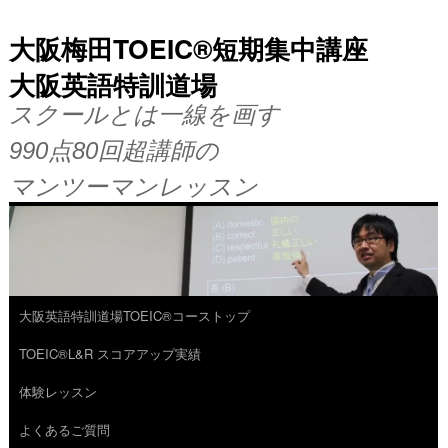
大阪梅田TOEIC®短期集中講座
大阪英語特訓道場
スクールとは一線を画す
990点80回超講師の
マンツーマンレッスン
大阪英語特訓道場TOEIC®コーストップ
コ
TOEIC®L&R スコアアップ実績
ン
体験レッスン
テ
よくあるご質問
ン