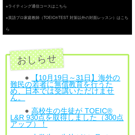
※ライティング通信コースはこちら
ツ
※英語プロ家庭教師（TOEIC®TEST 対策以外の対面レッスン）はこち
へ
ら
ス
キ
ッ
プ
●
【10月19日～31日】海外の
難民の若者に無償教育を行うた
め、日本では受講いただけませ
ん。
●
高校生の生徒が TOEIC®
L&R 930点を取得しました（300点
アップ）！