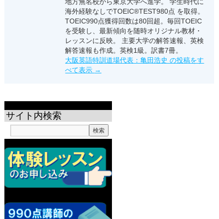
地方無名校から東京大学へ進学。 学生時代に
海外経験なしでTOEIC®TEST980点 を取得。
TOEIC990点獲得回数は80回超。毎回TOEIC
を受験し、最新傾向を随時オリジナル教材・
レッスンに反映。 主要大学の解答速報、英検
解答速報も作成。英検1級。訳書7冊。
大阪英語特訓道場代表：亀田浩史 の投稿をす
べて表示
→
サイト内検索