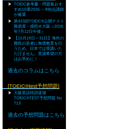
TOEIC参考書・問題集おす
すめ10選2026 ～990点講師
が厳選
第433回TOEIC®公開テスト
難易度・感想＠大阪（2026
年7月12日午後）
【10月19日～31日】海外の
難民の若者に無償教育を行
うため、日本では受講いた
だけません。受講希望の方
はお早めに！
過去のコラムはこちら
[TOEIC®test予想問題]
大阪英語特訓道場
TOEIC®TEST予想問題 No.
713
過去の予想問題はこちら