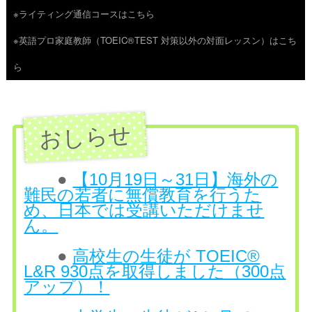
※ライティング通信コースはこちら
ツ
※英語プロ家庭教師（TOEIC®TEST 対策以外の対面レッスン）はこち
へ
ら
ス
キ
ッ
プ
●
【10月19日～31日】海外の
難民の若者に無償教育を行うた
め、日本では受講いただけませ
ん。
●
高校生の生徒が TOEIC®
L&R 930点を取得しました（300点
アップ）！