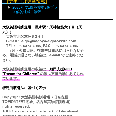
[学生向け更新情報]
2026年度1回英検準2級プラ
ス解答速報・講評
大阪英語特訓道場（最寄駅：天神橋筋六丁目（天
六））
大阪市北区本庄東3-6-5
E-mail： eigo@nagoya-eigotokkun.com
TEL： 06-6374-4085, FAX： 06-6374-4086
※月・火曜日休。指導中は電話に出られないた
め、電話が通じない場合は、e-mail でご連絡くだ
さい。
大阪英語特訓道場の収益は、
難民支援NGO
"Dream for Children"
の難民支援活動にあてられ
ています。
特定商取引法に基づく表示
Copyright
大阪英語特訓道場（旧名古屋
TOEIC®TEST道場、名古屋英語特訓道場）
all
rights reserved.
TOEIC is a registered trademark of Educational
Testing Service (ETS). This web page is not