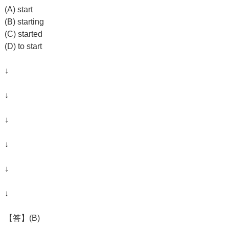
(A) start
(B) starting
(C) started
(D) to start
↓
↓
↓
↓
↓
↓
【答】(B)