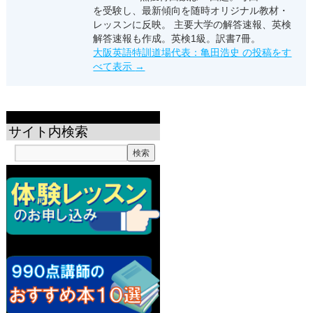
を受験し、最新傾向を随時オリジナル教材・
レッスンに反映。 主要大学の解答速報、英検
解答速報も作成。英検1級。訳書7冊。
大阪英語特訓道場代表：亀田浩史 の投稿をす
べて表示
→
サイト内検索