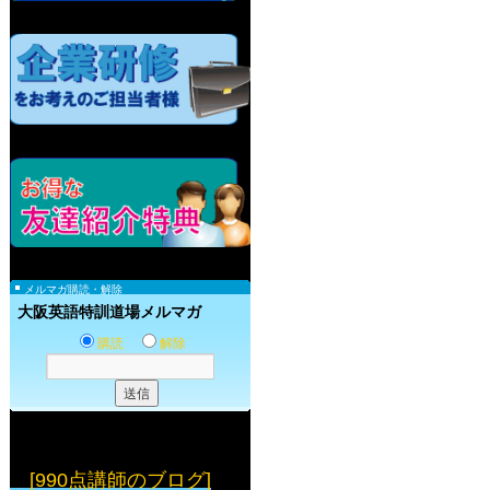
メルマガ購読・解除
大阪英語特訓道場メルマガ
購読
解除
[990点講師のブログ]