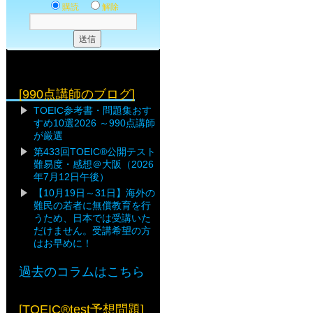
購読
解除
[990点講師のブログ]
TOEIC参考書・問題集おす
すめ10選2026 ～990点講師
が厳選
第433回TOEIC®公開テスト
難易度・感想＠大阪（2026
年7月12日午後）
【10月19日～31日】海外の
難民の若者に無償教育を行
うため、日本では受講いた
だけません。受講希望の方
はお早めに！
過去のコラムはこちら
[TOEIC®test予想問題]