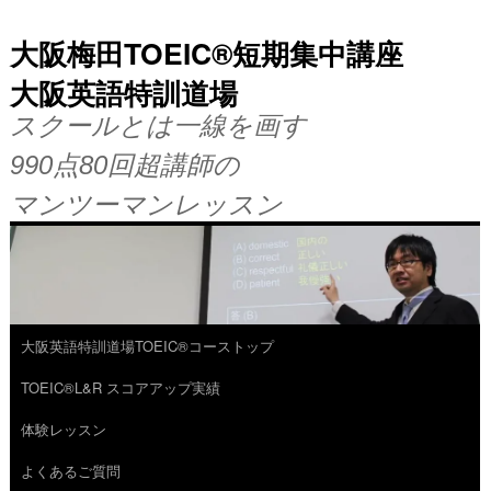
大阪梅田TOEIC®短期集中講座
大阪英語特訓道場
スクールとは一線を画す
990点80回超講師の
マンツーマンレッスン
大阪英語特訓道場TOEIC®コーストップ
コ
TOEIC®L&R スコアアップ実績
ン
体験レッスン
テ
よくあるご質問
ン