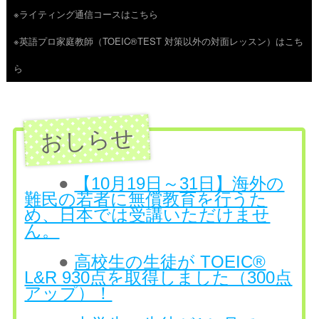
※ライティング通信コースはこちら
ツ
※英語プロ家庭教師（TOEIC®TEST 対策以外の対面レッスン）はこち
へ
ら
ス
キ
ッ
プ
●
【10月19日～31日】海外の
難民の若者に無償教育を行うた
め、日本では受講いただけませ
ん。
●
高校生の生徒が TOEIC®
L&R 930点を取得しました（300点
アップ）！