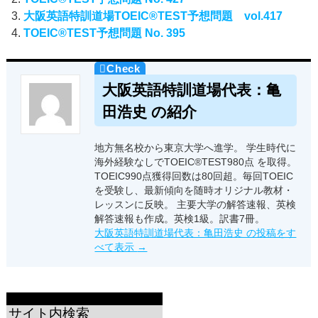
大阪英語特訓道場TOEIC®TEST予想問題 vol.417
TOEIC®TEST予想問題 No. 395
大阪英語特訓道場代表：亀
田浩史 の紹介
地方無名校から東京大学へ進学。 学生時代に
海外経験なしでTOEIC®TEST980点 を取得。
TOEIC990点獲得回数は80回超。毎回TOEIC
を受験し、最新傾向を随時オリジナル教材・
レッスンに反映。 主要大学の解答速報、英検
解答速報も作成。英検1級。訳書7冊。
大阪英語特訓道場代表：亀田浩史 の投稿をす
べて表示
→
サイト内検索