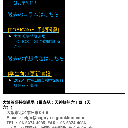
はお早めに！
過去のコラムはこちら
[TOEIC®test予想問題]
大阪英語特訓道場
TOEIC®TEST予想問題 No.
710
過去の予想問題はこちら
[学生向け更新情報]
2026年度第1回英検準2級解
答速報・講評
大阪英語特訓道場（最寄駅：天神橋筋六丁目（天
六））
大阪市北区本庄東3-6-5
E-mail： eigo@nagoya-eigotokkun.com
TEL： 06-6374-4085, FAX： 06-6374-4086
※月・火曜日休。指導中は電話に出られないた