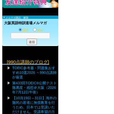
メルマガ購読・解除
大阪英語特訓道場メルマガ
購読
解除
[990点講師のブログ]
TOEIC参考書・問題集おす
すめ10選2026 ～990点講師
が厳選
第433回TOEIC®公開テスト
難易度・感想＠大阪（2026
年7月12日午後）
【10月19日～31日】海外の
難民の若者に無償教育を行
うため、日本では受講いた
だけません。受講希望の方