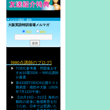
メルマガ購読・解除
大阪英語特訓道場メルマガ
購読
解除
[990点講師のブログ]
TOEIC参考書・問題集おす
すめ10選2026 ～990点講師
が厳選
第433回TOEIC®公開テスト
難易度・感想＠大阪（2026
年7月12日午後）
【10月19日～31日】海外の
難民の若者に無償教育を行
うため、日本では受講いた