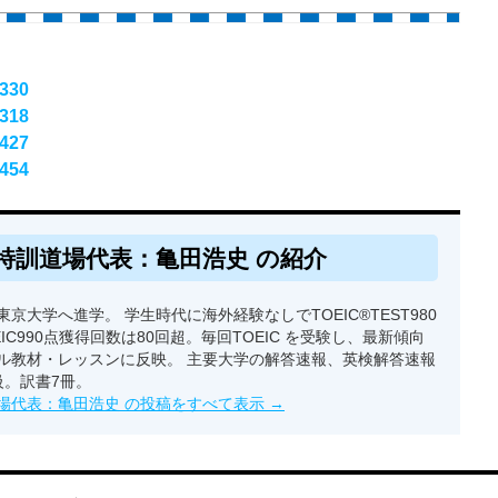
330
318
427
454
特訓道場代表：亀田浩史 の紹介
京大学へ進学。 学生時代に海外経験なしでTOEIC®TEST980
EIC990点獲得回数は80回超。毎回TOEIC を受験し、最新傾向
ル教材・レッスンに反映。 主要大学の解答速報、英検解答速報
級。訳書7冊。
場代表：亀田浩史 の投稿をすべて表示
→