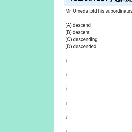
Mr. Umeda told his subordinates
(A) descend
(B) descent
(C) descending
(D) descended
↓
↓
↓
↓
↓
↓