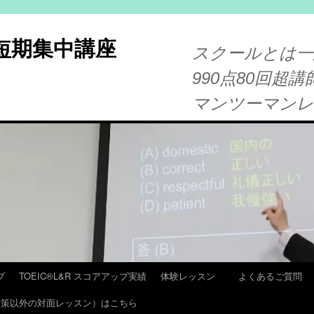
®短期集中講座
スクールとは一
990点80回超講
マンツーマン
プ
TOEIC®L&R スコアアップ実績
体験レッスン
よくあるご質問
T 対策以外の対面レッスン）はこちら