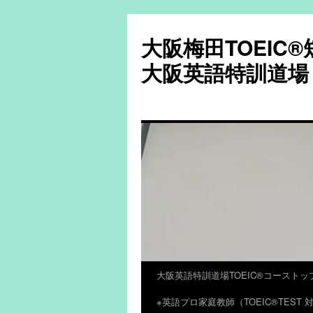
大阪梅田TOEIC
大阪英語特訓道場
大阪英語特訓道場TOEIC®コーストッ
コ
※英語プロ家庭教師（TOEIC®TES
ン