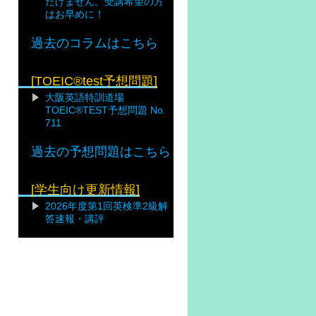
だけません。受講希望の方
はお早めに！
過去のコラムはこちら
[TOEIC®test予想問題]
大阪英語特訓道場
TOEIC®TEST予想問題 No.
711
過去の予想問題はこちら
[学生向け更新情報]
2026年度第1回英検準2級解
答速報・講評