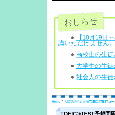
テ
ン
ツ
へ
●
【10月19
講いただけません
ス
●
高校生の生徒が
キ
ッ
●
大学生の生徒が
プ
●
社会人の生徒が
Home
大阪英語特訓道場TOEIC®TESTコー
TOEIC®TEST予想問題 