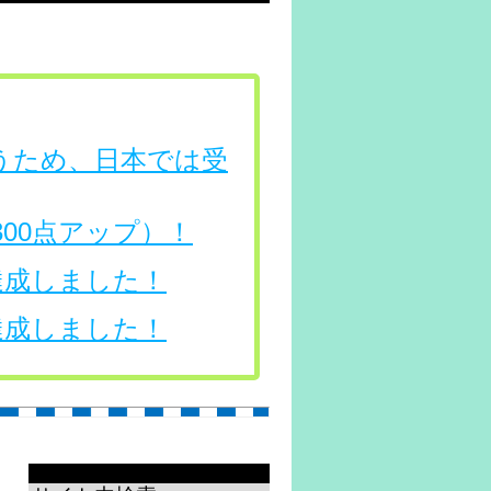
行うため、日本では受
（300点アップ）！
を達成しました！
を達成しました！