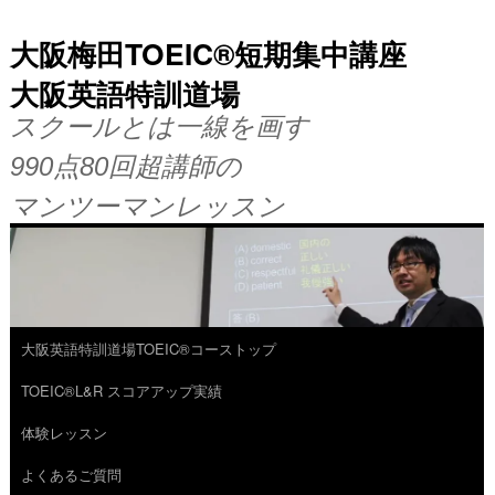
大阪梅田TOEIC®短期集中講座
大阪英語特訓道場
スクールとは一線を画す
990点80回超講師の
マンツーマンレッスン
大阪英語特訓道場TOEIC®コーストップ
コ
TOEIC®L&R スコアアップ実績
ン
体験レッスン
テ
よくあるご質問
ン