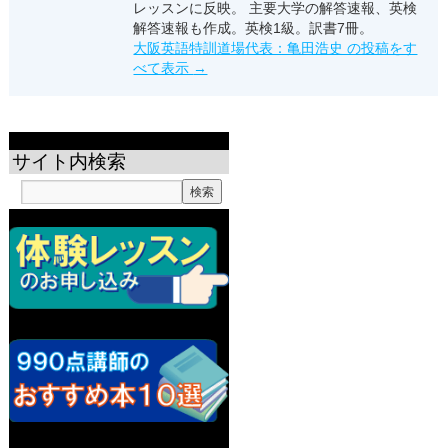
レッスンに反映。 主要大学の解答速報、英検
解答速報も作成。英検1級。訳書7冊。
大阪英語特訓道場代表：亀田浩史 の投稿をす
べて表示
→
サイト内検索