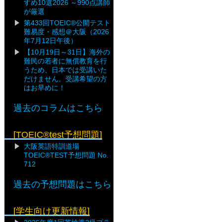
すめ10選2026 ～990点講師
が厳選
第433回TOEIC®公開テスト
難易度・感想＠大阪（2026
年7月12日午後）
【10月19日～31日】海外の
難民の若者に無償教育を行
うため、日本では受講いた
だけません。受講希望の方
はお早めに！
過去のコラムはこちら
[TOEIC®test予想問題]
大阪英語特訓道場
TOEIC®TEST予想問題 No.
712
過去の予想問題はこちら
[学生向け更新情報]