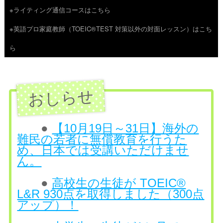
※ライティング通信コースはこちら
ツ
※英語プロ家庭教師（TOEIC®TEST 対策以外の対面レッスン）はこち
へ
ら
ス
キ
ッ
プ
●
【10月19日～31日】海外の
難民の若者に無償教育を行うた
め、日本では受講いただけませ
ん。
●
高校生の生徒が TOEIC®
L&R 930点を取得しました（300点
アップ）！