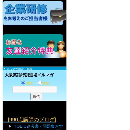
メルマガ購読・解除
大阪英語特訓道場メルマガ
購読
解除
[990点講師のブログ]
TOEIC参考書・問題集おす