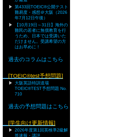
第433回TOEIC®公開テスト
難易度・感想＠大阪（2026
年7月12日午後）
【10月19日～31日】海外の
難民の若者に無償教育を行
うため、日本では受講いた
だけません。受講希望の方
はお早めに！
過去のコラムはこちら
[TOEIC®test予想問題]
大阪英語特訓道場
TOEIC®TEST予想問題 No.
710
過去の予想問題はこちら
[学生向け更新情報]
2026年度第1回英検準2級解
答速報・講評