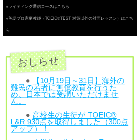
※ライティング通信コースはこちら
ツ
※英語プロ家庭教師（TOEIC®TEST 対策以外の対面レッスン）はこち
へ
ら
ス
キ
ッ
プ
●
【10月19日～31日】海外の
難民の若者に無償教育を行うた
め、日本では受講いただけませ
ん。
●
高校生の生徒が TOEIC®
L&R 930点を取得しました（300点
アップ）！