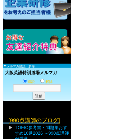
メルマガ購読・解除
大阪英語特訓道場メルマガ
購読
解除
[990点講師のブログ]
TOEIC参考書・問題集おす
すめ10選2026 ～990点講師
が厳選