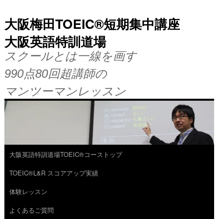
大阪梅田TOEIC®短期集中講座
大阪英語特訓道場
スクールとは一線を画す
990点80回超講師の
マンツーマンレッスン
大阪英語特訓道場TOEIC®コーストップ
コ
TOEIC®L&R スコアアップ実績
ン
体験レッスン
テ
よくあるご質問
ン