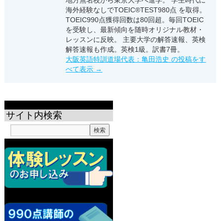
海外経験なしでTOEIC®TEST980点 を取得。
TOEIC990点獲得回数は80回超。毎回TOEIC
を受験し、最新傾向を随時オリジナル教材・
レッスンに反映。 主要大学の解答速報、英検
解答速報も作成。英検1級。訳書7冊。
大阪英語特訓道場代表：亀田浩史 の投稿をす
べて表示
→
サイト内検索