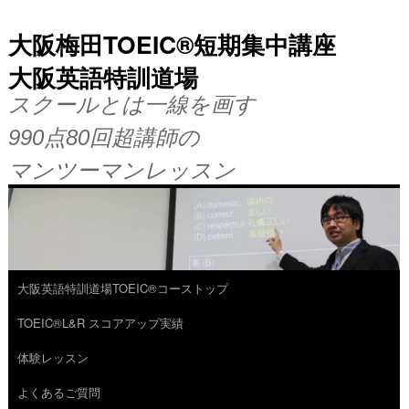
大阪梅田TOEIC®短期集中講座
大阪英語特訓道場
スクールとは一線を画す
990点80回超講師の
マンツーマンレッスン
大阪英語特訓道場TOEIC®コーストップ
コ
TOEIC®L&R スコアアップ実績
ン
体験レッスン
テ
よくあるご質問
ン