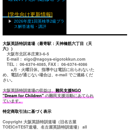
[学生向け更新情報]
2026年度1回英検準2級プラ
ス解答速報・講評
大阪英語特訓道場（最寄駅：天神橋筋六丁目（天
六））
大阪市北区本庄東3-6-5
E-mail： eigo@nagoya-eigotokkun.com
TEL： 06-6374-4085, FAX： 06-6374-4086
※月・火曜日休。指導中は電話に出られないた
め、電話が通じない場合は、e-mail でご連絡くだ
さい。
大阪英語特訓道場の収益は、
難民支援NGO
"Dream for Children"
の難民支援活動にあてられ
ています。
特定商取引法に基づく表示
Copyright
大阪英語特訓道場（旧名古屋
TOEIC®TEST道場、名古屋英語特訓道場）
all