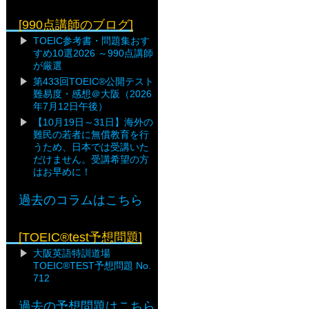
[990点講師のブログ]
TOEIC参考書・問題集おす
すめ10選2026 ～990点講師
が厳選
第433回TOEIC®公開テスト
難易度・感想＠大阪（2026
年7月12日午後）
【10月19日～31日】海外の
難民の若者に無償教育を行
うため、日本では受講いた
だけません。受講希望の方
はお早めに！
過去のコラムはこちら
[TOEIC®test予想問題]
大阪英語特訓道場
TOEIC®TEST予想問題 No.
712
過去の予想問題はこちら