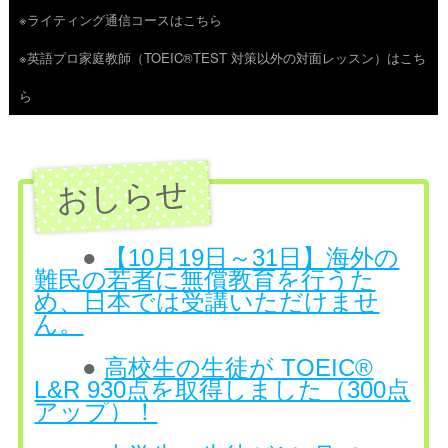
※ライティング通信コースはこちら
ツ
※英語プロ家庭教師（TOEIC®TEST 対策以外の対面レッスン）はこち
へ
ら
ス
キ
ッ
プ
●
【10月19日～31日】海外の
難民の若者に無償教育を行うた
め、日本では受講いただけませ
ん。
●
高校生の生徒が TOEIC®
L&R 930点を取得しました（300点
アップ）！