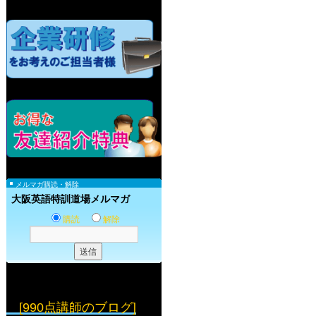
メルマガ購読・解除
大阪英語特訓道場メルマガ
購読
解除
[990点講師のブログ]