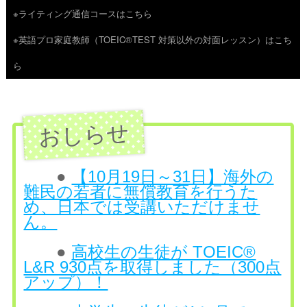
※ライティング通信コースはこちら
ツ
※英語プロ家庭教師（TOEIC®TEST 対策以外の対面レッスン）はこち
へ
ら
ス
キ
ッ
プ
●
【10月19日～31日】海外の
難民の若者に無償教育を行うた
め、日本では受講いただけませ
ん。
●
高校生の生徒が TOEIC®
L&R 930点を取得しました（300点
アップ）！