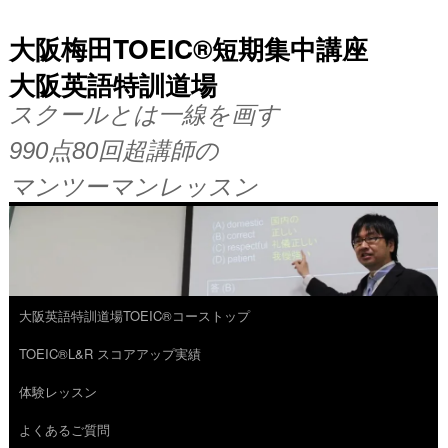
大阪梅田TOEIC®短期集中講座
大阪英語特訓道場
スクールとは一線を画す
990点80回超講師の
マンツーマンレッスン
大阪英語特訓道場TOEIC®コーストップ
コ
TOEIC®L&R スコアアップ実績
ン
体験レッスン
テ
よくあるご質問
ン