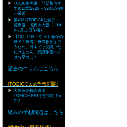
TOEIC参考書・問題集おす
すめ10選2026 ～990点講師
が厳選
第433回TOEIC®公開テスト
難易度・感想＠大阪（2026
年7月12日午後）
【10月19日～31日】海外の
難民の若者に無償教育を行
うため、日本では受講いた
だけません。受講希望の方
はお早めに！
過去のコラムはこちら
[TOEIC®test予想問題]
大阪英語特訓道場
TOEIC®TEST予想問題 No.
712
過去の予想問題はこちら