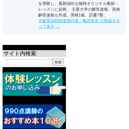
を受験し、最新傾向を随時オリジナル教材・
レッスンに反映。 主要大学の解答速報、英検
解答速報も作成。英検1級。訳書7冊。
大阪英語特訓道場代表：亀田浩史 の投稿をす
べて表示
→
サイト内検索