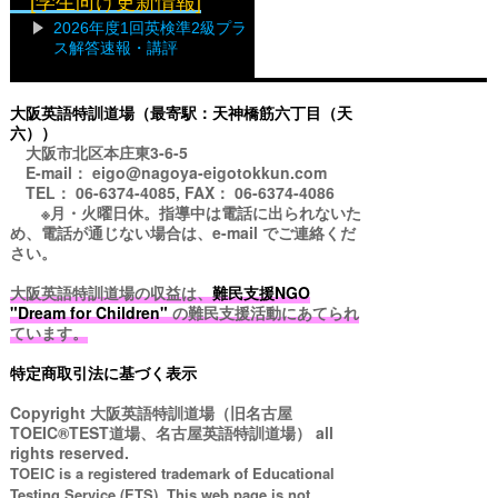
[学生向け更新情報]
2026年度1回英検準2級プラ
ス解答速報・講評
大阪英語特訓道場（最寄駅：天神橋筋六丁目（天
六））
大阪市北区本庄東3-6-5
E-mail： eigo@nagoya-eigotokkun.com
TEL： 06-6374-4085, FAX： 06-6374-4086
※月・火曜日休。指導中は電話に出られないた
め、電話が通じない場合は、e-mail でご連絡くだ
さい。
大阪英語特訓道場の収益は、
難民支援NGO
"Dream for Children"
の難民支援活動にあてられ
ています。
特定商取引法に基づく表示
Copyright
大阪英語特訓道場（旧名古屋
TOEIC®TEST道場、名古屋英語特訓道場）
all
rights reserved.
TOEIC is a registered trademark of Educational
Testing Service (ETS). This web page is not