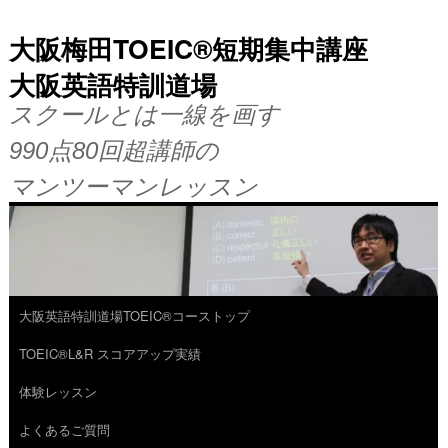
大阪梅田TOEIC®短期集中講座
大阪英語特訓道場
スクールとは一線を画す
990点80回超講師の
マンツーマンレッスン
大阪英語特訓道場TOEIC®コーストップ
コ
TOEIC®L&R スコアアップ実績
ン
体験レッスン
テ
よくあるご質問
ン