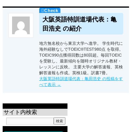
大阪英語特訓道場代表：亀
田浩史 の紹介
地方無名校から東京大学へ進学。 学生時代に
海外経験なしでTOEIC®TEST980点 を取得。
TOEIC990点獲得回数は80回超。毎回TOEIC
を受験し、最新傾向を随時オリジナル教材・
レッスンに反映。 主要大学の解答速報、英検
解答速報も作成。英検1級。訳書7冊。
大阪英語特訓道場代表：亀田浩史 の投稿をす
べて表示
→
サイト内検索