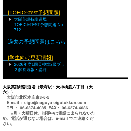
[TOEIC®test予想問題]
大阪英語特訓道場
TOEIC®TEST予想問題 No.
712
過去の予想問題はこちら
[学生向け更新情報]
2026年度1回英検準2級プラ
ス解答速報・講評
大阪英語特訓道場（最寄駅：天神橋筋六丁目（天
六））
大阪市北区本庄東3-6-5
E-mail： eigo@nagoya-eigotokkun.com
TEL： 06-6374-4085, FAX： 06-6374-4086
※月・火曜日休。指導中は電話に出られないた
め、電話が通じない場合は、e-mail でご連絡くだ
さい。