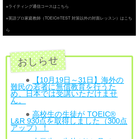
※ライティング通信コースはこちら
ツ
※英語プロ家庭教師（TOEIC®TEST 対策以外の対面レッスン）はこち
へ
ら
ス
キ
ッ
プ
●
【10月19日～31日】海外の
難民の若者に無償教育を行うた
め、日本では受講いただけませ
ん。
●
高校生の生徒が TOEIC®
L&R 930点を取得しました（300点
アップ）！