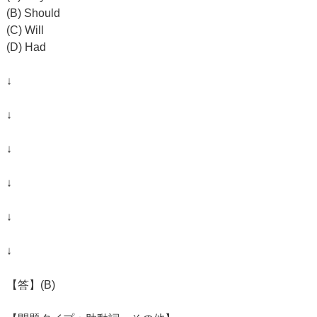
(B) Should
(C) Will
(D) Had
↓
↓
↓
↓
↓
↓
【答】(B)