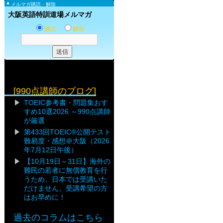
メルマガ購読・解除
大阪英語特訓道場メルマガ
購読
解除
[990点講師のブログ]
TOEIC参考書・問題集おす
すめ10選2026 ～990点講師
が厳選
第433回TOEIC®公開テスト
難易度・感想＠大阪（2026
年7月12日午後）
【10月19日～31日】海外の
難民の若者に無償教育を行
うため、日本では受講いた
だけません。受講希望の方
はお早めに！
過去のコラムはこちら