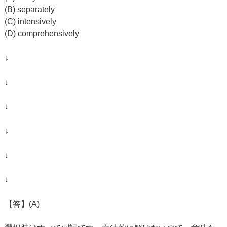
(B) separately
(C) intensively
(D) comprehensively
↓
↓
↓
↓
↓
↓
【答】(A)