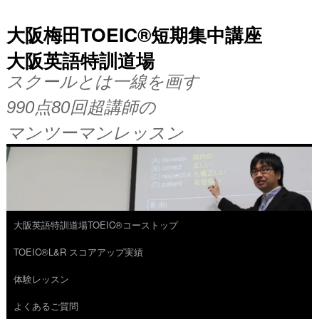
大阪梅田TOEIC®短期集中講座
大阪英語特訓道場
スクールとは一線を画す
990点80回超講師の
マンツーマンレッスン
大阪英語特訓道場TOEIC®コーストップ
コ
TOEIC®L&R スコアアップ実績
ン
体験レッスン
テ
よくあるご質問
ン