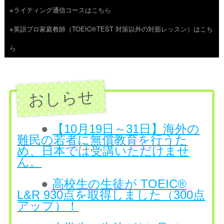
※ライティング通信コースはこちら
ツ
※英語プロ家庭教師（TOEIC®TEST 対策以外の対面レッスン）はこち
へ
ら
ス
キ
ッ
プ
●
【10月19日～31日】海外の
難民の若者に無償教育を行うた
め、日本では受講いただけませ
ん。
●
高校生の生徒が TOEIC®
L&R 930点を取得しました（300点
アップ）！