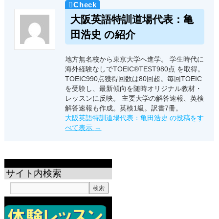
大阪英語特訓道場代表：亀
田浩史 の紹介
地方無名校から東京大学へ進学。 学生時代に
海外経験なしでTOEIC®TEST980点 を取得。
TOEIC990点獲得回数は80回超。毎回TOEIC
を受験し、最新傾向を随時オリジナル教材・
レッスンに反映。 主要大学の解答速報、英検
解答速報も作成。英検1級。訳書7冊。
大阪英語特訓道場代表：亀田浩史 の投稿をす
べて表示
→
サイト内検索