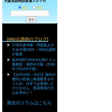
大阪英語特訓道場メルマガ
購読
解除
[990点講師のブログ]
TOEIC参考書・問題集おす
すめ10選2026 ～990点講師
が厳選
第433回TOEIC®公開テスト
難易度・感想＠大阪（2026
年7月12日午後）
【10月19日～31日】海外の
難民の若者に無償教育を行
うため、日本では受講いた
だけません。受講希望の方
はお早めに！
過去のコラムはこちら