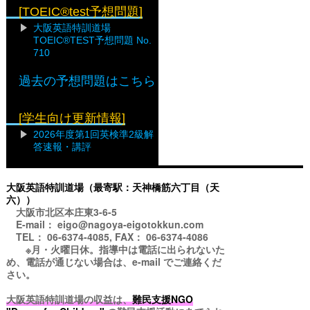
[TOEIC®test予想問題]
大阪英語特訓道場
TOEIC®TEST予想問題 No.
710
過去の予想問題はこちら
[学生向け更新情報]
2026年度第1回英検準2級解
答速報・講評
大阪英語特訓道場（最寄駅：天神橋筋六丁目（天
六））
大阪市北区本庄東3-6-5
E-mail： eigo@nagoya-eigotokkun.com
TEL： 06-6374-4085, FAX： 06-6374-4086
※月・火曜日休。指導中は電話に出られないた
め、電話が通じない場合は、e-mail でご連絡くだ
さい。
大阪英語特訓道場の収益は、
難民支援NGO