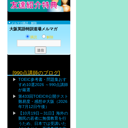
メルマガ購読・解除
大阪英語特訓道場メルマガ
購読
解除
[990点講師のブログ]
TOEIC参考書・問題集おす
すめ10選2026 ～990点講師
が厳選
第433回TOEIC®公開テスト
難易度・感想＠大阪（2026
年7月12日午後）
【10月19日～31日】海外の
難民の若者に無償教育を行
うため、日本では受講いた