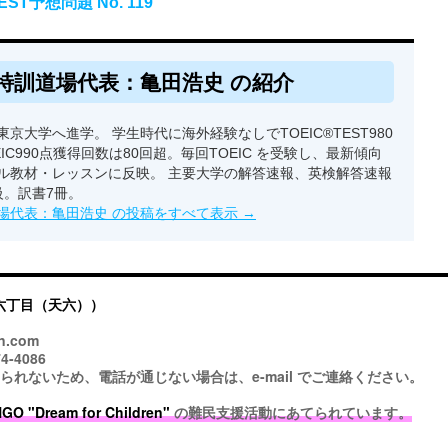
T予想問題 No. 119
特訓道場代表：亀田浩史 の紹介
京大学へ進学。 学生時代に海外経験なしでTOEIC®TEST980
EIC990点獲得回数は80回超。毎回TOEIC を受験し、最新傾向
ル教材・レッスンに反映。 主要大学の解答速報、英検解答速報
級。訳書7冊。
場代表：亀田浩史 の投稿をすべて表示
→
六丁目（天六））
n.com
4-4086
ないため、電話が通じない場合は、e-mail でご連絡ください。
 "Dream for Children"
の難民支援活動にあてられています。