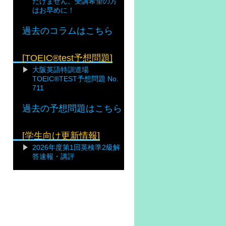
だけません。受講希望の方
はお早めに！
過去のコラムはこちら
[TOEIC®test予想問題]
大阪英語特訓道場
TOEIC®TEST予想問題 No.
711
過去の予想問題はこちら
[学生向け更新情報]
2026年度第1回英検準2級解
答速報・講評