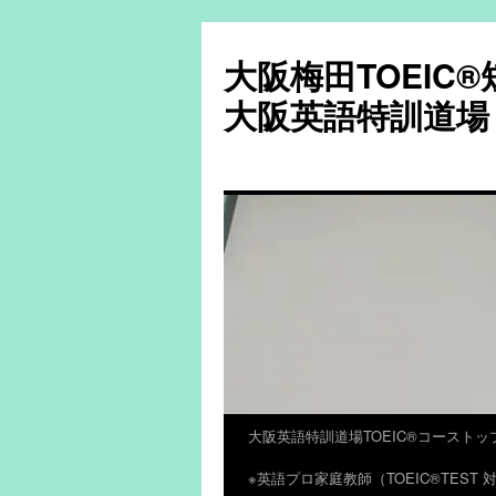
大阪梅田TOEIC
大阪英語特訓道場
大阪英語特訓道場TOEIC®コーストッ
コ
※英語プロ家庭教師（TOEIC®TES
ン