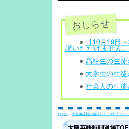
テ
ン
ツ
へ
●
【10月19
講いただけません
ス
●
高校生の生徒が
キ
ッ
●
大学生の生徒が
プ
●
社会人の生徒が
Home
大阪英語特訓道場TOEIC®TESTコー
大阪英語特訓道場TOEIC