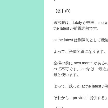
【答】(D)
選択肢は、lately が副詞、more 
the latest が前置詞句です。
at the latest は副詞
よって、語彙問題になります。
空欄の前に next month が
べて不可です。lately は
形と使います。
よって、残った at the latest
それから、provide「提供する