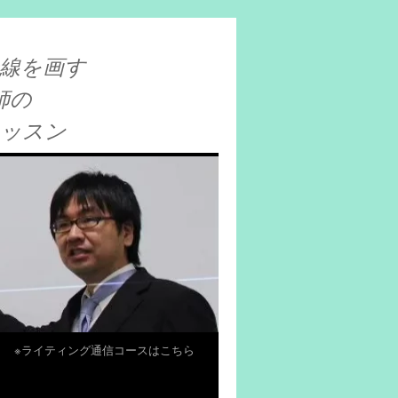
線を画す
師の
レッスン
※ライティング通信コースはこちら