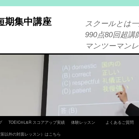
®短期集中講座
スクールとは一
990点80回超講
マンツーマン
プ
TOEIC®L&R スコアアップ実績
体験レッスン
よくあるご質問
T 対策以外の対面レッスン）はこちら