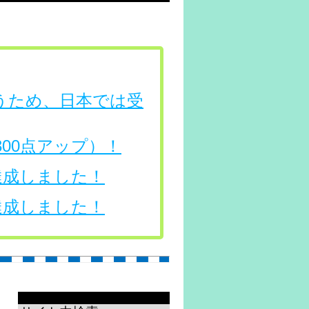
行うため、日本では受
（300点アップ）！
を達成しました！
を達成しました！