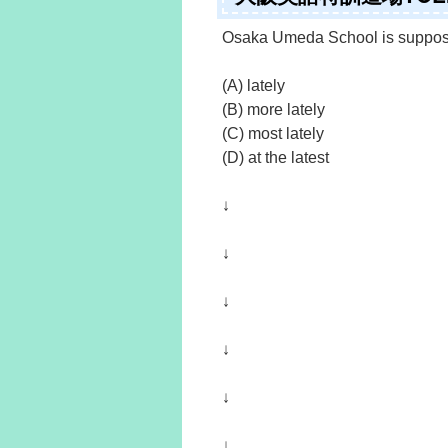
Osaka Umeda School is suppose
(A) lately
(B) more lately
(C) most lately
(D) at the latest
↓
↓
↓
↓
↓
↓