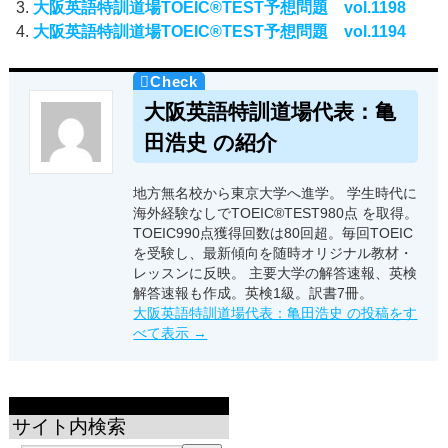
大阪英語特訓道場TOEIC®TEST予想問題 vol.1198
大阪英語特訓道場TOEIC®TEST予想問題 vol.1194
大阪英語特訓道場代表：亀
田浩史 の紹介
地方無名校から東京大学へ進学。 学生時代に
海外経験なしでTOEIC®TEST980点 を取得。
TOEIC990点獲得回数は80回超。毎回TOEIC
を受験し、最新傾向を随時オリジナル教材・
レッスンに反映。 主要大学の解答速報、英検
解答速報も作成。英検1級。訳書7冊。
大阪英語特訓道場代表：亀田浩史 の投稿をす
べて表示
→
サイト内検索