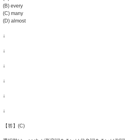
(B) every
(C) many
(D) almost
↓
↓
↓
↓
↓
↓
【答】(C)