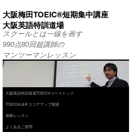
大阪梅田TOEIC®短期集中講座
大阪英語特訓道場
スクールとは一線を画す
990点80回超講師の
マンツーマンレッスン
大阪英語特訓道場TOEIC®コーストップ
コ
TOEIC®L&R スコアアップ実績
ン
体験レッスン
テ
よくあるご質問
ン