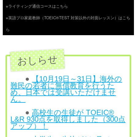
※ライティング通信コースはこちら
ツ
※英語プロ家庭教師（TOEIC®TEST 対策以外の対面レッスン）はこち
へ
ら
ス
キ
ッ
プ
●
【10月19日～31日】海外の
難民の若者に無償教育を行うた
め、日本では受講いただけませ
ん。
●
高校生の生徒が TOEIC®
L&R 930点を取得しました（300点
アップ）！