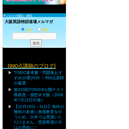
メルマガ購読・解除
大阪英語特訓道場メルマガ
購読
解除
[990点講師のブログ]
TOEIC参考書・問題集おす
すめ10選2026 ～990点講師
が厳選
第433回TOEIC®公開テスト
難易度・感想＠大阪（2026
年7月12日午後）
【10月19日～31日】海外の
難民の若者に無償教育を行
うため、日本では受講いた
だけません。受講希望の方
はお早めに！