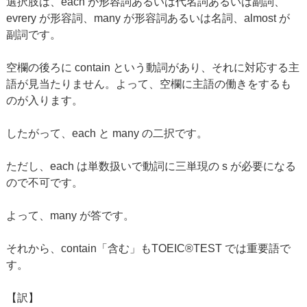
選択肢は、each が形容詞あるいは代名詞あるいは副詞、
evrery が形容詞、many が形容詞あるいは名詞、almost が
副詞です。
空欄の後ろに contain という動詞があり、それに対応する主
語が見当たりません。よって、空欄に主語の働きをするも
のが入ります。
したがって、each と many の二択です。
ただし、each は単数扱いで動詞に三単現の s が必要になる
ので不可です。
よって、many が答です。
それから、contain「含む」もTOEIC®TEST では重要語で
す。
【訳】