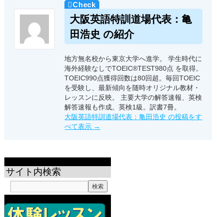
大阪英語特訓道場代表：亀
田浩史 の紹介
地方無名校から東京大学へ進学。 学生時代に
海外経験なしでTOEIC®TEST980点 を取得。
TOEIC990点獲得回数は80回超。毎回TOEIC
を受験し、最新傾向を随時オリジナル教材・
レッスンに反映。 主要大学の解答速報、英検
解答速報も作成。英検1級。訳書7冊。
大阪英語特訓道場代表：亀田浩史 の投稿をす
べて表示
→
サイト内検索