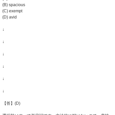
(B) spacious
(C) exempt
(D) avid
↓
↓
↓
↓
↓
↓
【答】(D)