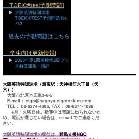
[TOEIC®test予想問題]
大阪英語特訓道場
TOEIC®TEST予想問題 No.
713
過去の予想問題はこちら
[学生向け更新情報]
2026年度1回英検準2級プラ
ス解答速報・講評
大阪英語特訓道場（最寄駅：天神橋筋六丁目（天
六））
大阪市北区本庄東3-6-5
E-mail： eigo@nagoya-eigotokkun.com
TEL： 06-6374-4085, FAX： 06-6374-4086
※月・火曜日休。指導中は電話に出られないた
め、電話が通じない場合は、e-mail でご連絡くだ
さい。
大阪英語特訓道場の収益は、
難民支援NGO