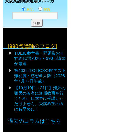
大阪英語特訓道場メルマガ
購読
解除
[990点講師のブログ]
TOEIC参考書・問題集おす
すめ10選2026 ～990点講師
が厳選
第433回TOEIC®公開テスト
難易度・感想＠大阪（2026
年7月12日午後）
【10月19日～31日】海外の
難民の若者に無償教育を行
うため、日本では受講いた
だけません。受講希望の方
はお早めに！
過去のコラムはこちら