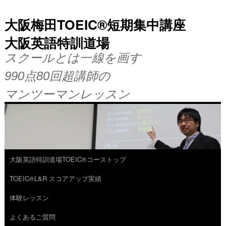
大阪梅田TOEIC®短期集中講座
大阪英語特訓道場
スクールとは一線を画す
990点80回超講師の
マンツーマンレッスン
大阪英語特訓道場TOEIC®コーストップ
コ
TOEIC®L&R スコアアップ実績
ン
体験レッスン
テ
よくあるご質問
ン