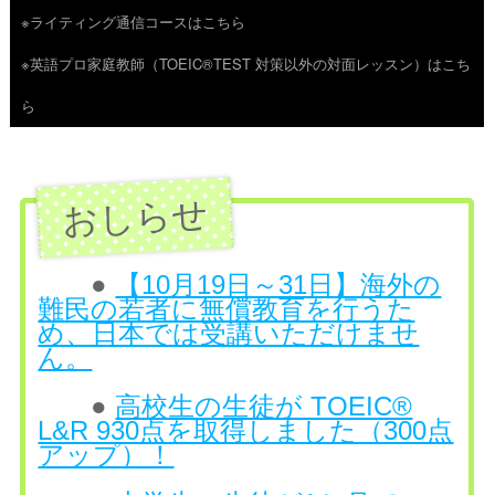
※ライティング通信コースはこちら
ツ
※英語プロ家庭教師（TOEIC®TEST 対策以外の対面レッスン）はこち
へ
ら
ス
キ
ッ
プ
●
【10月19日～31日】海外の
難民の若者に無償教育を行うた
め、日本では受講いただけませ
ん。
●
高校生の生徒が TOEIC®
L&R 930点を取得しました（300点
アップ）！