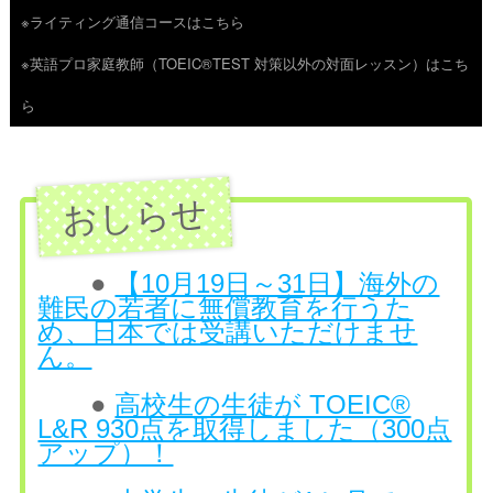
※ライティング通信コースはこちら
ツ
※英語プロ家庭教師（TOEIC®TEST 対策以外の対面レッスン）はこち
へ
ら
ス
キ
ッ
プ
●
【10月19日～31日】海外の
難民の若者に無償教育を行うた
め、日本では受講いただけませ
ん。
●
高校生の生徒が TOEIC®
L&R 930点を取得しました（300点
アップ）！