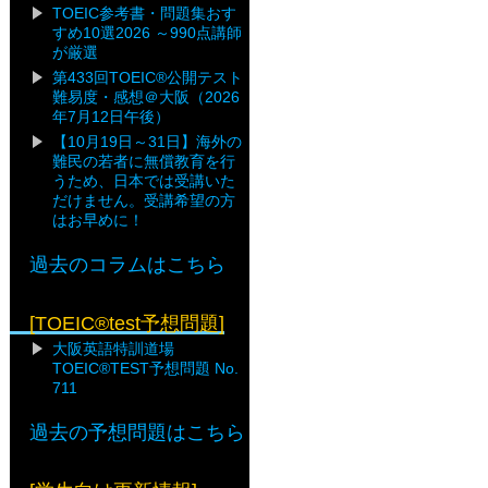
TOEIC参考書・問題集おす
すめ10選2026 ～990点講師
が厳選
第433回TOEIC®公開テスト
難易度・感想＠大阪（2026
年7月12日午後）
【10月19日～31日】海外の
難民の若者に無償教育を行
うため、日本では受講いた
だけません。受講希望の方
はお早めに！
過去のコラムはこちら
[TOEIC®test予想問題]
大阪英語特訓道場
TOEIC®TEST予想問題 No.
711
過去の予想問題はこちら