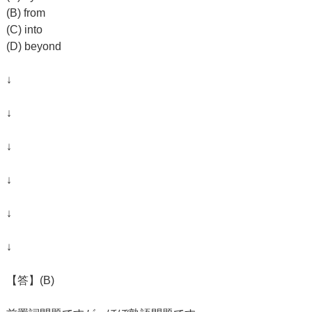
(B) from
(C) into
(D) beyond
↓
↓
↓
↓
↓
↓
【答】(B)