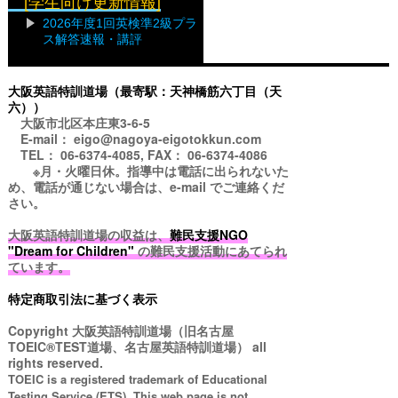
[学生向け更新情報]
2026年度1回英検準2級プラ
ス解答速報・講評
大阪英語特訓道場（最寄駅：天神橋筋六丁目（天
六））
大阪市北区本庄東3-6-5
E-mail： eigo@nagoya-eigotokkun.com
TEL： 06-6374-4085, FAX： 06-6374-4086
※月・火曜日休。指導中は電話に出られないた
め、電話が通じない場合は、e-mail でご連絡くだ
さい。
大阪英語特訓道場の収益は、
難民支援NGO
"Dream for Children"
の難民支援活動にあてられ
ています。
特定商取引法に基づく表示
Copyright
大阪英語特訓道場（旧名古屋
TOEIC®TEST道場、名古屋英語特訓道場）
all
rights reserved.
TOEIC is a registered trademark of Educational
Testing Service (ETS). This web page is not