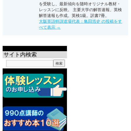
を受験し、最新傾向を随時オリジナル教材・
レッスンに反映。 主要大学の解答速報、英検
解答速報も作成。英検1級。訳書7冊。
大阪英語特訓道場代表：亀田浩史 の投稿をす
べて表示
→
サイト内検索