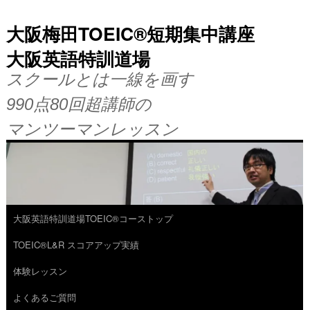
大阪梅田TOEIC®短期集中講座
大阪英語特訓道場
スクールとは一線を画す
990点80回超講師の
マンツーマンレッスン
大阪英語特訓道場TOEIC®コーストップ
コ
TOEIC®L&R スコアアップ実績
ン
体験レッスン
テ
よくあるご質問
ン