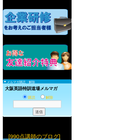
メルマガ購読・解除
大阪英語特訓道場メルマガ
購読
解除
[990点講師のブログ]