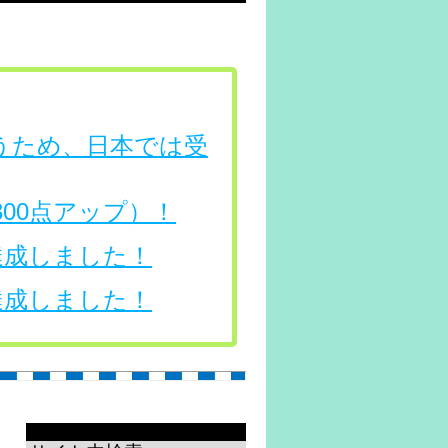
行うため、日本では受
（300点アップ）！
を達成しました！
を達成しました！