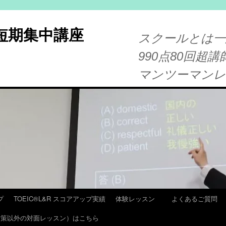
®短期集中講座
スクールとは一
990点80回超講
マンツーマン
プ
TOEIC®L&R スコアアップ実績
体験レッスン
よくあるご質問
T 対策以外の対面レッスン）はこちら