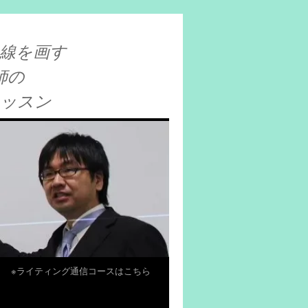
線を画す
師の
レッスン
※ライティング通信コースはこちら