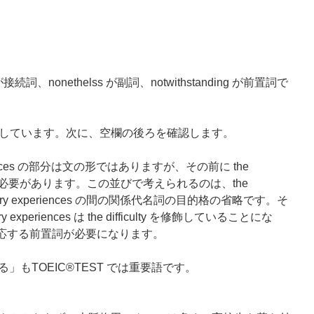
 が接続詞、nonethelss が副詞、notwithstanding が前置詞で
しています。次に、空欄の後ろを確認します。
 experiences の部分は文の形ではありますが、その前に the
く考える必要があります。この並びで考えられるのは、the
ion industry experiences の間の関係代名詞の目的格の省略です。そ
try experiences は the difficulty を修飾していることにな
ty に対応する前置詞が必要になります。
する」もTOEIC®TEST では重要語です。