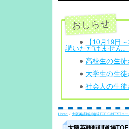
テ
ン
ツ
へ
●
【10月19
講いただけません
ス
●
高校生の生徒が
キ
ッ
●
大学生の生徒が
プ
●
社会人の生徒が
Home
大阪英語特訓道場TOEIC®TESTコー
大阪英語特訓道場TOEIC