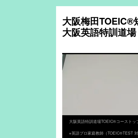
大阪梅田TOEIC
大阪英語特訓道場
大阪英語特訓道場TOEIC®コーストッ
コ
※英語プロ家庭教師（TOEIC®TES
ン