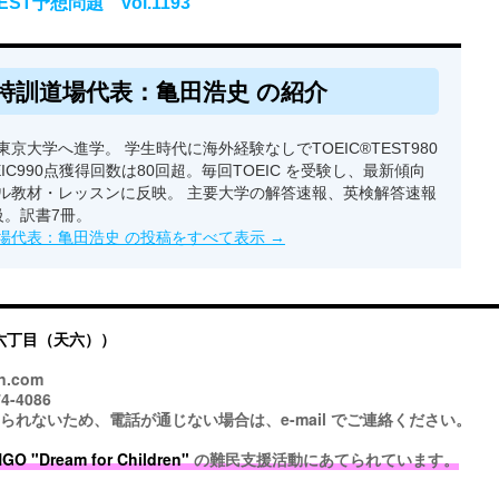
ST予想問題 vol.1193
特訓道場代表：亀田浩史 の紹介
京大学へ進学。 学生時代に海外経験なしでTOEIC®TEST980
EIC990点獲得回数は80回超。毎回TOEIC を受験し、最新傾向
ル教材・レッスンに反映。 主要大学の解答速報、英検解答速報
級。訳書7冊。
場代表：亀田浩史 の投稿をすべて表示
→
六丁目（天六））
n.com
4-4086
ないため、電話が通じない場合は、e-mail でご連絡ください。
 "Dream for Children"
の難民支援活動にあてられています。