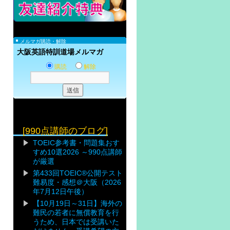
メルマガ購読・解除
大阪英語特訓道場メルマガ
購読
解除
[990点講師のブログ]
TOEIC参考書・問題集おす
すめ10選2026 ～990点講師
が厳選
第433回TOEIC®公開テスト
難易度・感想＠大阪（2026
年7月12日午後）
【10月19日～31日】海外の
難民の若者に無償教育を行
うため、日本では受講いた