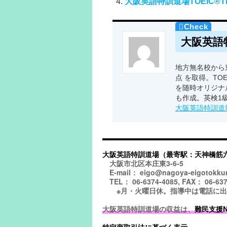
大阪英語特訓道場TOEIC®TE
大阪英語
地方無名校から東
点 を取得。TO
を随時オリジナ
も作成。英検1
大阪英語特訓道
大阪英語特訓道場（最寄駅：天神橋筋
大阪市北区本庄東3-6-5
E-mail： eigo@nagoya-eigotokku
TEL： 06-6374-4085, FAX： 06-637
※月・火曜日休。指導中は電話に出られ
大阪英語特訓道場の収益は、
難民支援NGO
特定商取引法に基づく表示