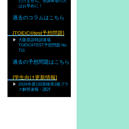
だけません。受講希望の方
はお早めに！
過去のコラムはこちら
[TOEIC®test予想問題]
大阪英語特訓道場
TOEIC®TEST予想問題 No.
711
過去の予想問題はこちら
[学生向け更新情報]
2026年度1回英検準2級プラ
ス解答速報・講評