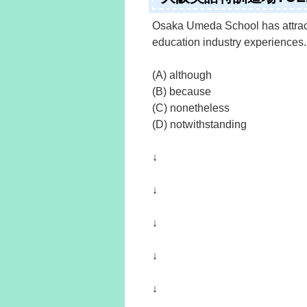
Osaka Umeda School has attract
education industry experiences.
(A) although
(B) because
(C) nonetheless
(D) notwithstanding
↓
↓
↓
↓
↓