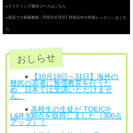
※ライティング通信コースはこちら
ツ
※英語プロ家庭教師（TOEIC®TEST 対策以外の対面レッスン）はこち
へ
ら
ス
キ
ッ
プ
●
【10月19日～31日】海外の
難民の若者に無償教育を行うた
め、日本では受講いただけませ
ん。
●
高校生の生徒が TOEIC®
L&R 930点を取得しました（300点
アップ）！