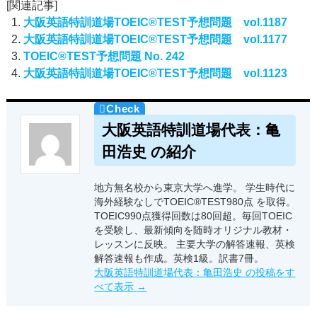
[関連記事]
大阪英語特訓道場TOEIC®TEST予想問題 vol.1187
大阪英語特訓道場TOEIC®TEST予想問題 vol.1177
TOEIC®TEST予想問題 No. 242
大阪英語特訓道場TOEIC®TEST予想問題 vol.1123
大阪英語特訓道場代表：亀
田浩史 の紹介
地方無名校から東京大学へ進学。 学生時代に
海外経験なしでTOEIC®TEST980点 を取得。
TOEIC990点獲得回数は80回超。毎回TOEIC
を受験し、最新傾向を随時オリジナル教材・
レッスンに反映。 主要大学の解答速報、英検
解答速報も作成。英検1級。訳書7冊。
大阪英語特訓道場代表：亀田浩史 の投稿をす
べて表示
→