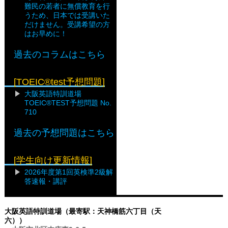
難民の若者に無償教育を行
うため、日本では受講いた
だけません。受講希望の方
はお早めに！
過去のコラムはこちら
[TOEIC®test予想問題]
大阪英語特訓道場
TOEIC®TEST予想問題 No.
710
過去の予想問題はこちら
[学生向け更新情報]
2026年度第1回英検準2級解
答速報・講評
大阪英語特訓道場（最寄駅：天神橋筋六丁目（天
六））