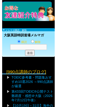
メルマガ購読・解除
大阪英語特訓道場メルマガ
購読
解除
[990点講師のブログ]
TOEIC参考書・問題集おす
すめ10選2026 ～990点講師
が厳選
第433回TOEIC®公開テスト
難易度・感想＠大阪（2026
年7月12日午後）
【10月19日～31日】海外の