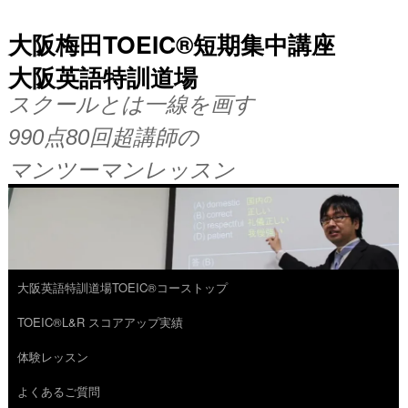
大阪梅田TOEIC®短期集中講座
大阪英語特訓道場
スクールとは一線を画す
990点80回超講師の
マンツーマンレッスン
大阪英語特訓道場TOEIC®コーストップ
コ
TOEIC®L&R スコアアップ実績
ン
体験レッスン
テ
よくあるご質問
ン