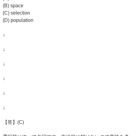
(B) space
(C) selection
(D) population
↓
↓
↓
↓
↓
↓
【答】(C)