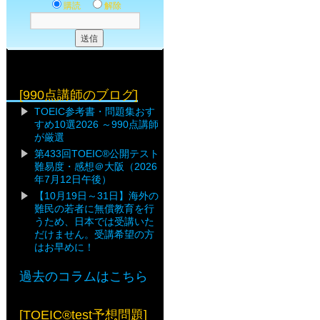
購読
解除
[990点講師のブログ]
TOEIC参考書・問題集おす
すめ10選2026 ～990点講師
が厳選
第433回TOEIC®公開テスト
難易度・感想＠大阪（2026
年7月12日午後）
【10月19日～31日】海外の
難民の若者に無償教育を行
うため、日本では受講いた
だけません。受講希望の方
はお早めに！
過去のコラムはこちら
[TOEIC®test予想問題]