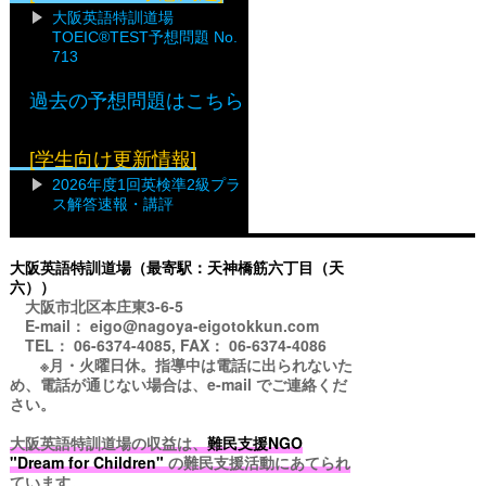
大阪英語特訓道場
TOEIC®TEST予想問題 No.
713
過去の予想問題はこちら
[学生向け更新情報]
2026年度1回英検準2級プラ
ス解答速報・講評
大阪英語特訓道場（最寄駅：天神橋筋六丁目（天
六））
大阪市北区本庄東3-6-5
E-mail： eigo@nagoya-eigotokkun.com
TEL： 06-6374-4085, FAX： 06-6374-4086
※月・火曜日休。指導中は電話に出られないた
め、電話が通じない場合は、e-mail でご連絡くだ
さい。
大阪英語特訓道場の収益は、
難民支援NGO
"Dream for Children"
の難民支援活動にあてられ
ています。