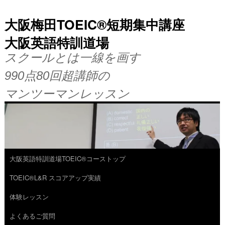
大阪梅田TOEIC®短期集中講座
大阪英語特訓道場
スクールとは一線を画す
990点80回超講師の
マンツーマンレッスン
大阪英語特訓道場TOEIC®コーストップ
コ
TOEIC®L&R スコアアップ実績
ン
体験レッスン
テ
よくあるご質問
ン