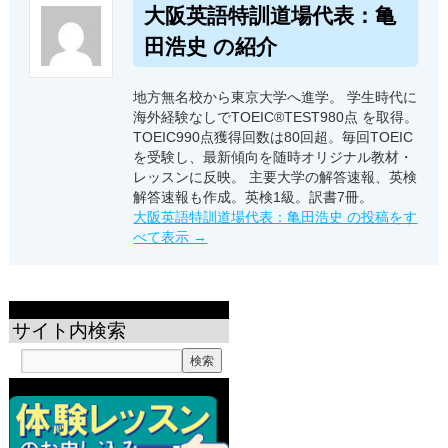
大阪英語特訓道場代表：亀
田浩史 の紹介
地方無名校から東京大学へ進学。 学生時代に
海外経験なしでTOEIC®TEST980点 を取得。
TOEIC990点獲得回数は80回超。毎回TOEIC
を受験し、最新傾向を随時オリジナル教材・
レッスンに反映。 主要大学の解答速報、英検
解答速報も作成。英検1級。訳書7冊。
大阪英語特訓道場代表：亀田浩史 の投稿をす
べて表示
→
サイト内検索