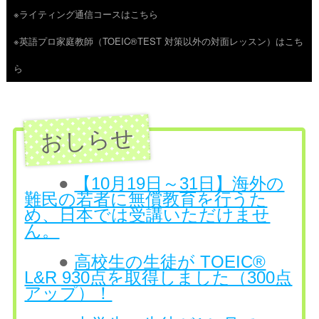
※ライティング通信コースはこちら
ツ
※英語プロ家庭教師（TOEIC®TEST 対策以外の対面レッスン）はこち
へ
ら
ス
キ
ッ
プ
●
【10月19日～31日】海外の
難民の若者に無償教育を行うた
め、日本では受講いただけませ
ん。
●
高校生の生徒が TOEIC®
L&R 930点を取得しました（300点
アップ）！