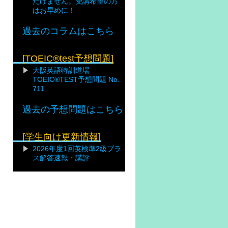
だけません。受講希望の方
はお早めに！
過去のコラムはこちら
[TOEIC®test予想問題]
大阪英語特訓道場
TOEIC®TEST予想問題 No.
711
過去の予想問題はこちら
[学生向け更新情報]
2026年度1回英検準2級プラ
ス解答速報・講評