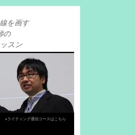
線を画す
師の
レッスン
※ライティング通信コースはこちら