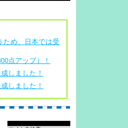
行うため、日本では受
（300点アップ）！
を達成しました！
を達成しました！