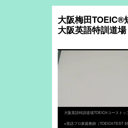
大阪梅田TOEIC
大阪英語特訓道場
大阪英語特訓道場TOEIC®コーストッ
コ
※英語プロ家庭教師（TOEIC®TES
ン