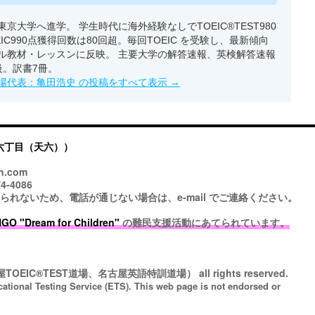
京大学へ進学。 学生時代に海外経験なしでTOEIC®TEST980
EIC990点獲得回数は80回超。毎回TOEIC を受験し、最新傾向
ル教材・レッスンに反映。 主要大学の解答速報、英検解答速報
級。訳書7冊。
場代表：亀田浩史 の投稿をすべて表示
→
六丁目（天六））
n.com
4-4086
ないため、電話が通じない場合は、e-mail でご連絡ください。
 "Dream for Children"
の難民支援活動にあてられています。
TOEIC®TEST道場、名古屋英語特訓道場）
all rights reserved.
cational Testing Service (ETS). This web page is not endorsed or