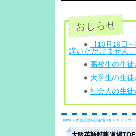
テ
ン
ツ
へ
●
【10月19
講いただけません
ス
●
高校生の生徒が
キ
ッ
●
大学生の生徒が
プ
●
社会人の生徒が
Home
大阪英語特訓道場TOEIC®TESTコー
大阪英語特訓道場TOEIC