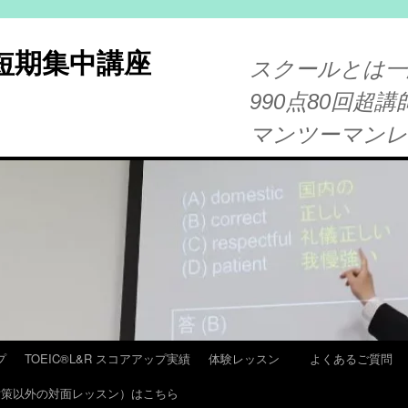
®短期集中講座
スクールとは一
990点80回超講
マンツーマン
プ
TOEIC®L&R スコアアップ実績
体験レッスン
よくあるご質問
T 対策以外の対面レッスン）はこちら