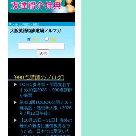
メルマガ購読・解除
大阪英語特訓道場メルマガ
購読
解除
[990点講師のブログ]
TOEIC参考書・問題集おす
すめ10選2026 ～990点講師
が厳選
第433回TOEIC®公開テスト
難易度・感想＠大阪（2026
年7月12日午後）
【10月19日～31日】海外の
難民の若者に無償教育を行
うため、日本では受講いた