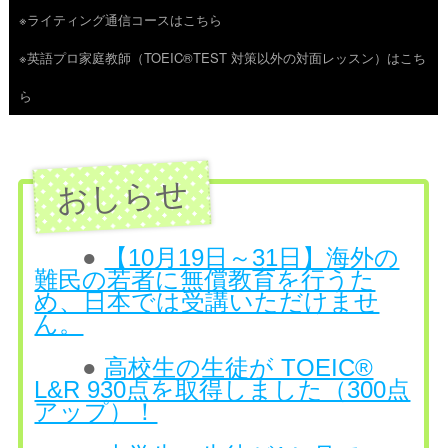
※ライティング通信コースはこちら
ツ
※英語プロ家庭教師（TOEIC®TEST 対策以外の対面レッスン）はこち
へ
ら
ス
キ
ッ
プ
●
【10月19日～31日】海外の
難民の若者に無償教育を行うた
め、日本では受講いただけませ
ん。
●
高校生の生徒が TOEIC®
L&R 930点を取得しました（300点
アップ）！