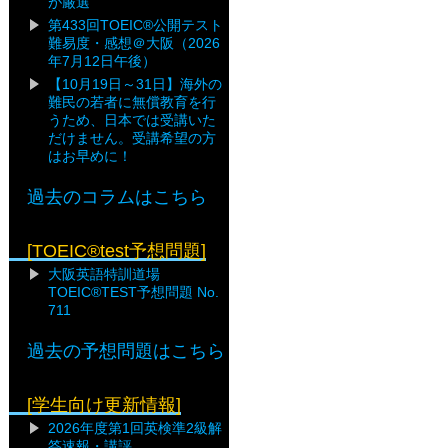
が厳選
第433回TOEIC®公開テスト
難易度・感想＠大阪（2026
年7月12日午後）
【10月19日～31日】海外の
難民の若者に無償教育を行
うため、日本では受講いた
だけません。受講希望の方
はお早めに！
過去のコラムはこちら
[TOEIC®test予想問題]
大阪英語特訓道場
TOEIC®TEST予想問題 No.
711
過去の予想問題はこちら
[学生向け更新情報]
2026年度第1回英検準2級解
答速報・講評