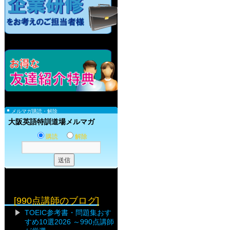
メルマガ購読・解除
大阪英語特訓道場メルマガ
購読
解除
[990点講師のブログ]
TOEIC参考書・問題集おす
すめ10選2026 ～990点講師