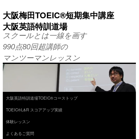
大阪梅田TOEIC®短期集中講座
大阪英語特訓道場
スクールとは一線を画す
990点80回超講師の
マンツーマンレッスン
大阪英語特訓道場TOEIC®コーストップ
コ
TOEIC®L&R スコアアップ実績
ン
体験レッスン
テ
よくあるご質問
ン