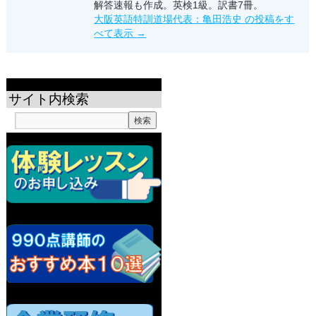
解答速報も作成。英検1級。訳書7冊。
大阪英語特訓道場代表：亀田浩史 の投稿をす
べて表示
→
サイト内検索