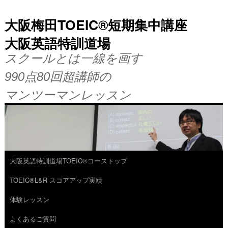
大阪梅田TOEIC®短期集中講座
大阪英語特訓道場
スクールとは一線を画す
990点80回超講師の
マンツーマンレッスン
大阪英語特訓道場TOEIC®コーストップ
コ
TOEIC®L&R スコアアップ実績
ン
体験レッスン
テ
よくあるご質問
ン