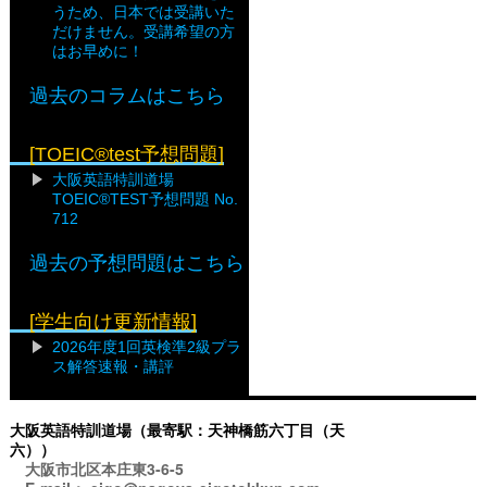
うため、日本では受講いた
だけません。受講希望の方
はお早めに！
過去のコラムはこちら
[TOEIC®test予想問題]
大阪英語特訓道場
TOEIC®TEST予想問題 No.
712
過去の予想問題はこちら
[学生向け更新情報]
2026年度1回英検準2級プラ
ス解答速報・講評
大阪英語特訓道場（最寄駅：天神橋筋六丁目（天
六））
大阪市北区本庄東3-6-5