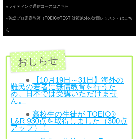
※ライティング通信コースはこちら
ツ
※英語プロ家庭教師（TOEIC®TEST 対策以外の対面レッスン）はこち
へ
ら
ス
キ
ッ
プ
●
【10月19日～31日】海外の
難民の若者に無償教育を行うた
め、日本では受講いただけませ
ん。
●
高校生の生徒が TOEIC®
L&R 930点を取得しました（300点
アップ）！