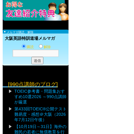
メルマガ購読・解除
大阪英語特訓道場メルマガ
購読
解除
[990点講師のブログ]
TOEIC参考書・問題集おす
すめ10選2026 ～990点講師
が厳選
第433回TOEIC®公開テスト
難易度・感想＠大阪（2026
年7月12日午後）
【10月19日～31日】海外の
難民の若者に無償教育を行